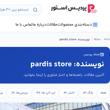
رش به محتوا
دسته‌بندی محصولات
مقالات
درباره ما
تماس با ما
خانه
مجله
chevron_left
chevron_left
نویسنده: pardis store
newspaper
مجله پردیس
نویسنده: pardis store
آخرین مقالات، راهنماها و اخبار فناوری را اینجا بخوانید.
همه
بلاگ
اخبار
لپ تاپ ها
بررسی‌ها
برر
۲۶
۳۷
۶۶
۱۲۱