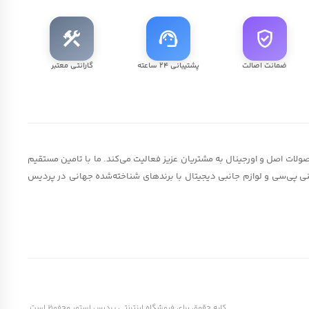
construction
support_agent
verified_user
ضمانت اصالت
پشتیبانی ۲۴ ساعته
گارانتی معتبر
لات اصل و اورجینال به مشتریان عزیز فعالیت می‌کند. ما با تامین مستقیم
 مینی پی‌سی و لوازم جانبی دیجیتال با برندهای شناخته‌شده جهانی در پردیس
کلیه حقوق برای فروشگاه اینترنتی پردیس استور محفوظ است.