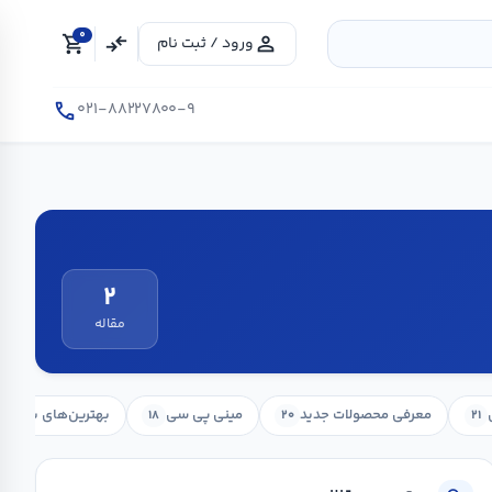
0
shopping_cart
compare_arrows
person
ورود / ثبت نام
call
۰۲۱-۸۸۲۲۷۸۰۰-۹
۲
مقاله
معرفی محصولات جدید
مینی پی سی
بهترین‌های بازار
۱۶
۱۸
۲۰
۲۱