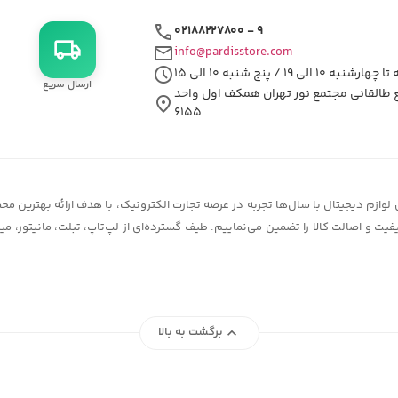
call
۰۲۱۸۸۲۲۷۸۰۰ - ۹
local_shipping
mail
info@pardisstore.com
schedule
شنبه ۱۰ الی ۱۹ / پنج شنبه ۱۰ الی ۱۵
ارسال سریع
ع طالقانی مجتمع نور تهران همکف اول واحد
location_on
۶۱۵۵
زم دیجیتال با سال‌ها تجربه در عرصه تجارت الکترونیک، با هدف ارائه بهترین محصو
یفیت و اصالت کالا را تضمین می‌نماییم. طیف گسترده‌ای از لپ‌تاپ، تبلت، مانیتور،
expand_less
برگشت به بالا