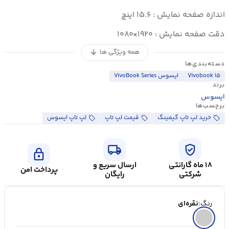
اندازه صفحه نمایش : ۱۵.۶ اینچ
دقت صفحه نمایش : ۱۹۲۰×۱۰۸۰
همه ویژگی ها
arrow_downward
دسته‌بندی‌ها
Vivobook ۱۵
ایسوس VivoBook Series
برند
ایسوس
برچسب‌ها
خرید لپ تاپ گیمینگ
قیمت لپ تاپ
لپ تاپ ایسوس
local_shipping
verified_user
lock
۱۸ ماه گارانتی
ارسال سریع و
پرداخت امن
شرکتی
رایگان
رنگ:
نقره‌ای