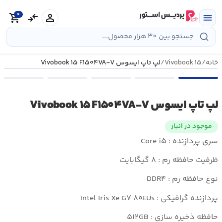
رش
0
ه
person
compare_arrows
shopping_cart
menu
حتوا
خانه
/
Vivobook ۱۵
/
لپ تاپ ایسوس Vivobook ۱۵ F۱۵۰۴VA-V
لپ تاپ ایسوس Vivobook ۱۵ F۱۵۰۴VA-V
موجود در انبار
سری پردازنده : Core i۵
ظرفیت حافظه رم : ۸ گیگابایت
نوع حافظه رم : DDR۴
پردازنده گرافیکی : Intel Iris Xe G۷ ۸۰EUs
حافظه ذخیره سازی : ۵۱۲GB