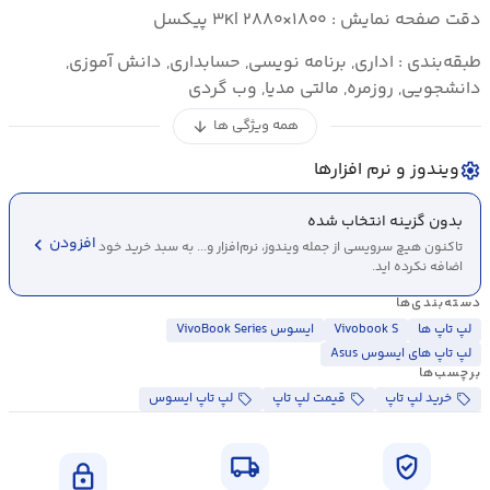
دقت صفحه نمایش : ۳K| ۲۸۸۰×۱۸۰۰ پیکسل
طبقه‌بندی : اداری, برنامه نویسی, حسابداری, دانش آموزی,
دانشجویی, روزمره, مالتی مدیا, وب گردی
همه ویژگی ها
arrow_downward
ویندوز و نرم افزارها
settings
بدون گزینه انتخاب شده
chevron_left
افزودن
تاکنون هیچ سرویسی از جمله ویندوز، نرم‌افزار و... به سبد خرید خود
اضافه نکرده اید.
دسته‌بندی‌ها
لپ تاپ ها
Vivobook S
ایسوس VivoBook Series
لپ تاپ های ایسوس Asus
برچسب‌ها
خرید لپ تاپ
قیمت لپ تاپ
لپ تاپ ایسوس
local_shipping
verified_user
lock