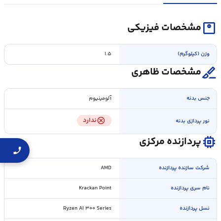
monitor_weight
مشخصات فیزیکی
وزن (کیلوگرم)
۱.۵
surgical
مشخصات ظاهری
جنس بدنه
آلومینیوم
cancel
ندارد
نور پردازی بدنه
memory
پردازنده مرکزی
شرکت سازنده پردازنده
AMD
نام سری پردازنده
Krackan Point
نسل پردازنده
Ryzen AI ۳۰۰ Series