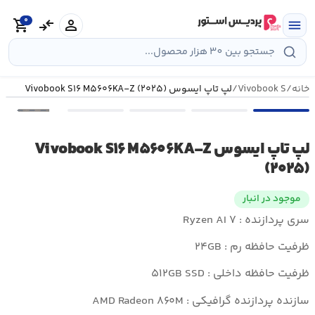
رش
0
ه
person
compare_arrows
shopping_cart
menu
حتوا
خانه
/
Vivobook S
/
لپ تاپ ایسوس Vivobook S۱۶ M۵۶۰۶KA-Z (۲۰۲۵)
•••
لپ تاپ ایسوس Vivobook S۱۶ M۵۶۰۶KA-Z
(۲۰۲۵)
موجود در انبار
سری پردازنده : Ryzen AI ۷
ظرفیت حافظه رم : ۲۴GB
ظرفیت حافظه داخلی : ۵۱۲GB SSD
سازنده پردازنده گرافیکی : AMD Radeon ۸۶۰M