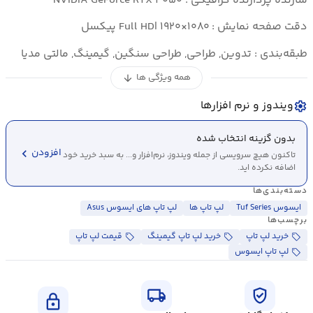
سازنده پردازنده گرافیکی : NVIDIA GeForce RTX ۴۰۵۰
دقت صفحه نمایش : Full HD| ۱۹۲۰×۱۰۸۰ پیکسل
طبقه‌بندی : تدوین, طراحی, طراحی سنگین, گیمینگ, مالتی مدیا
همه ویژگی ها
arrow_downward
ویندوز و نرم افزارها
settings
بدون گزینه انتخاب شده
chevron_left
افزودن
تاکنون هیچ سرویسی از جمله ویندوز، نرم‌افزار و... به سبد خرید خود
اضافه نکرده اید.
دسته‌بندی‌ها
ایسوس Tuf Series
لپ تاپ ها
لپ تاپ های ایسوس Asus
برچسب‌ها
خرید لپ تاپ
خرید لپ تاپ گیمینگ
قیمت لپ تاپ
لپ تاپ ایسوس
local_shipping
verified_user
lock