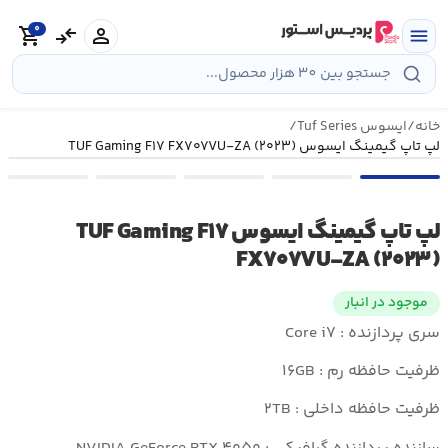
رش
0
ه
person
compare_arrows
shopping_cart
menu
حتوا
خانه
/
ایسوس Tuf Series
/
لپ تاپ گیمینگ ایسوس TUF Gaming F۱۷ FX۷۰۷VU-ZA (۲۰۲۳)
لپ تاپ گیمینگ ایسوس TUF Gaming F۱۷
FX۷۰۷VU-ZA (۲۰۲۳)
موجود در انبار
سری پردازنده : Core i۷
ظرفیت حافظه رم : ۱۶GB
ظرفیت حافظه داخلی : ۲TB