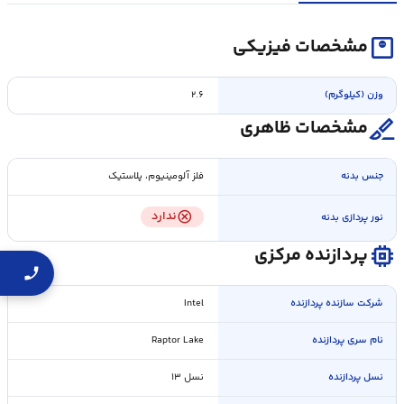
monitor_weight
مشخصات فیزیکی
وزن (کیلوگرم)
۲.۶
surgical
مشخصات ظاهری
جنس بدنه
فلز آلومینیوم، پلاستیک
cancel
ندارد
نور پردازی بدنه
memory
پردازنده مرکزی
شرکت سازنده پردازنده
Intel
نام سری پردازنده
Raptor Lake
نسل پردازنده
نسل ۱۳