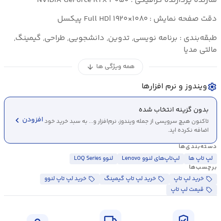
سازنده پردازنده گرافیکی : NVIDIA GeForce RTX ۳۰۵۰
دقت صفحه نمایش : Full HD| ۱۹۲۰×۱۰۸۰ پیکسل
طبقه‌بندی : برنامه نویسی, تدوین, دانشجویی, طراحی, گیمینگ,
مالتی مدیا
همه ویژگی ها
arrow_downward
ویندوز و نرم افزارها
settings
بدون گزینه انتخاب شده
chevron_left
افزودن
تاکنون هیچ سرویسی از جمله ویندوز، نرم‌افزار و... به سبد خرید خود
اضافه نکرده اید.
دسته‌بندی‌ها
لپ تاپ ها
لپ‌تاپ‌های لنوو Lenovo
لنوو LOQ Series
برچسب‌ها
خرید لپ تاپ
خرید لپ تاپ گیمینگ
خرید لپ تاپ لنوو
قیمت لپ تاپ
local_shipping
verified_user