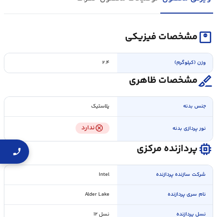
monitor_weight
مشخصات فیزیکی
وزن (کیلوگرم)
۲.۴
surgical
مشخصات ظاهری
جنس بدنه
پلاستیک
cancel
ندارد
نور پردازی بدنه
memory
پردازنده مرکزی
شرکت سازنده پردازنده
Intel
نام سری پردازنده
Alder Lake
نسل پردازنده
نسل ۱۲