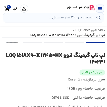
رش
0
ه
person
compare_arrows
shopping_cart
menu
حتوا
خانه
/
لنوو LOQ Series
/
لپ تاپ گیمینگ لنوو LOQ ۱۵IAX۹-X ۱۲۴۵۰HX (۲۰۲۴)
•••
لپ تاپ گیمینگ لنوو LOQ ۱۵IAX۹-X ۱۲۴۵۰HX
(۲۰۲۴)
موجود در انبار
سری پردازنده : Core i۵
ظرفیت حافظه رم : ۱۶GB
ظرفیت حافظه داخلی : ۵۱۲GB SSD