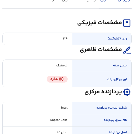
monitor_weight
مشخصات فیزیکی
وزن (کیلوگرم)
۲.۴
surgical
مشخصات ظاهری
جنس بدنه
پلاستیک
cancel
ندارد
نور پردازی بدنه
memory
پردازنده مرکزی
شرکت سازنده پردازنده
Intel
نام سری پردازنده
Raptor Lake
نسل پردازنده
نسل ۱۳