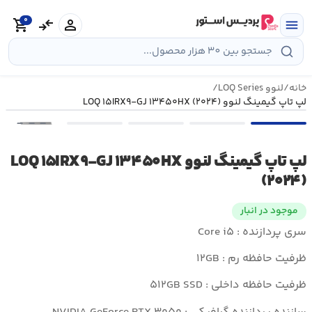
رش
0
ه
person
compare_arrows
shopping_cart
menu
حتوا
خانه
/
لنوو LOQ Series
/
لپ تاپ گیمینگ لنوو LOQ ۱۵IRX۹-GJ ۱۳۴۵۰HX (۲۰۲۴)
•••
لپ تاپ گیمینگ لنوو LOQ ۱۵IRX۹-GJ ۱۳۴۵۰HX
(۲۰۲۴)
موجود در انبار
سری پردازنده : Core i۵
ظرفیت حافظه رم : ۱۲GB
ظرفیت حافظه داخلی : ۵۱۲GB SSD