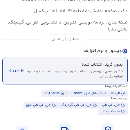
سازنده پردازنده گرافیکی : NVIDIA GeForce RTX ۳۰۵۰
دقت صفحه نمایش : Full HD| ۱۹۲۰×۱۰۸۰ پیکسل
طبقه‌بندی : برنامه نویسی, تدوین, دانشجویی, طراحی, گیمینگ,
مالتی مدیا
همه ویژگی ها
arrow_downward
ویندوز و نرم افزارها
settings
بدون گزینه انتخاب شده
chevron_left
افزودن
تاکنون هیچ سرویسی از جمله ویندوز، نرم‌افزار و... به سبد خرید خود
اضافه نکرده اید.
دسته‌بندی‌ها
لپ تاپ ها
لپ‌تاپ‌های لنوو Lenovo
لنوو LOQ Series
برچسب‌ها
خرید لپ تاپ
خرید لپ تاپ گیمینگ
خرید لپ تاپ لنوو
قیمت لپ تاپ
local_shipping
verified_user