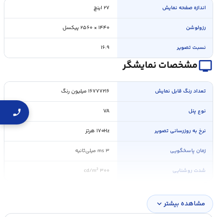
اندازه صفحه نمايش
۲۷ اینچ
رزولوشن
۱۴۴۰ × ۲۵۶۰ پیکسل
نسبت تصویر
۱۶:۹
personal_video
مشخصات نمایشگر
تعداد رنگ قابل نمايش
۱۶۷۷۷۲۱۶ میلیون رنگ
نوع پنل
VA
نرخ به روزرسانی تصویر
۱۷۰Hz هرتز
زمان پاسخگویی
۳ ms میلی‌ثانیه
شدت روشنایی
۳۰۰ cd/m²
battery_std
مشخصات باتری
مشاهده بیشتر
expand_more
Power Consumption : ۲۴W Power Saving