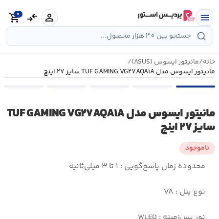
رش
0
ه
person
compare_arrows
shopping_cart
menu
حتوا
خانه
/
مانیتور ایسوس (ASUS)
/
مانیتور ایسوس مدل TUF GAMING VG۲۷AQA۱A سایز ۲۷ اینچ
مانیتور ایسوس مدل TUF GAMING VG۲۷AQA۱A
سایز ۲۷ اینچ
ناموجود
محدوده زمان پاسخ‌گویی : ۱ تا ۳ میلی‌ثانیه
نوع پنل : VA
نور پس‌زمینه : WLED