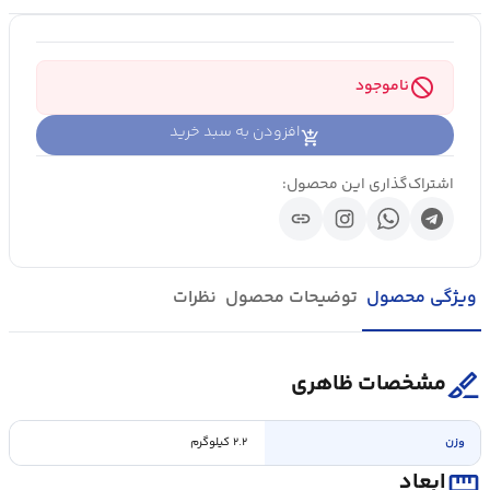
block
ناموجود
افزودن به سبد خرید
اشتراک‌گذاری این محصول:
link
ویژگی محصول
توضیحات محصول
نظرات
surgical
مشخصات ظاهری
وزن
۲.۲ کیلوگرم
straighten
ابعاد