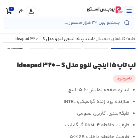
رش
0
ه
person
compare_arrows
shopping_cart
menu
حتوا
خانه
/
کالاهای دیجیتال
/
لپ تاپ ۱۵ اینچی لنوو مدل Ideapad ۳۲۰ – S
•••
لپ تاپ ۱۵ اینچی لنوو مدل Ideapad ۳۲۰ – S
ناموجود
اندازه صفحه نمایش:
۱۵.۶ اینچ
سازنده پردازنده گرافیکی:
INTEL
طبقه‌بندی:
کاربری عمومی
ظرفیت حافظه RAM:
۴ گیگابایت
ظرفیت حافظه داخلی:
۵۰۰GB