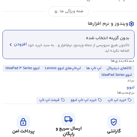
همه ویژگی ها
arrow_downward
ویندوز و نرم افزارها
settings
بدون گزینه انتخاب شده
chevron_left
افزودن
تاکنون هیچ سرویسی از جمله ویندوز، نرم‌افزار و... به سبد خرید خود
اضافه نکرده اید.
دسته‌بندی‌ها
کالاهای دیجیتال
لپ تاپ ها
لپ‌تاپ‌های لنوو Lenovo
لنوو IdeaPad ۳ Series
لنوو IdeaPad Series
برند
لنوو
برچسب‌ها
خرید لپ تاپ
خرید لپ تاپ لنوو
قیمت لپ تاپ
local_shipping
lock
verified_user
ارسال سریع و
گارانتی
پرداخت امن
رایگان