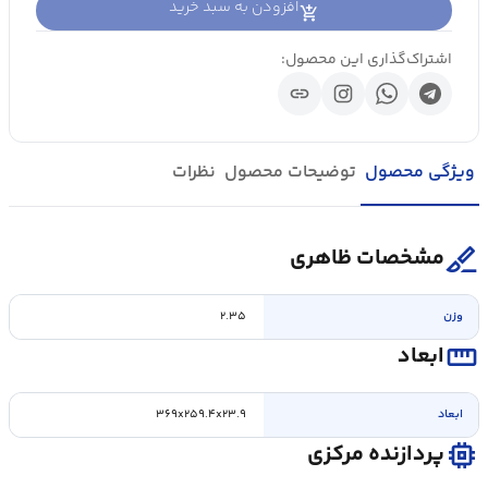
افزودن به سبد خرید
اشتراک‌گذاری این محصول:
link
ویژگی محصول
توضیحات محصول
نظرات
surgical
مشخصات ظاهری
وزن
۲.۳۵
straighten
ابعاد
ابعاد
۳۶۹x۲۵۹.۴x۲۳.۹
memory
پردازنده مرکزی