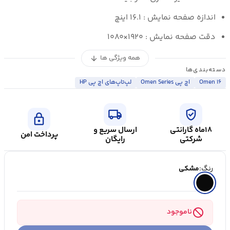
اندازه صفحه نمایش : ۱۶.۱ اینچ
دقت صفحه نمایش : ۱۹۲۰×۱۰۸۰
همه ویژگی ها
arrow_downward
دسته‌بندی‌ها
Omen ۱۶
اچ پی Omen Series
لپ‌تاپ‌های اچ پی HP
local_shipping
verified_user
lock
۱۸ماه گارانتی
ارسال سریع و
پرداخت امن
شرکتی
رایگان
رنگ:
مشکی
block
ناموجود