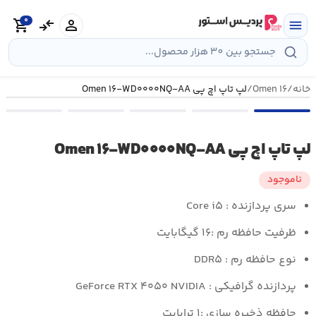
رش
0
ه
person
compare_arrows
shopping_cart
menu
حتوا
خانه
/
Omen ۱۶
/
لپ تاپ اچ پی Omen ۱۶-WD۰۰۰۰NQ-AA
لپ تاپ اچ پی Omen ۱۶-WD۰۰۰۰NQ-AA
ناموجود
سری پردازنده : Core i۵
ظرفیت حافظه رم :۱۶ گیگابایت
نوع حافظه رم : DDR۵
پردازنده گرافیکی : GeForce RTX ۴۰۵۰ NVIDIA
حافظه ذخیره سازی :۱ ترابایت