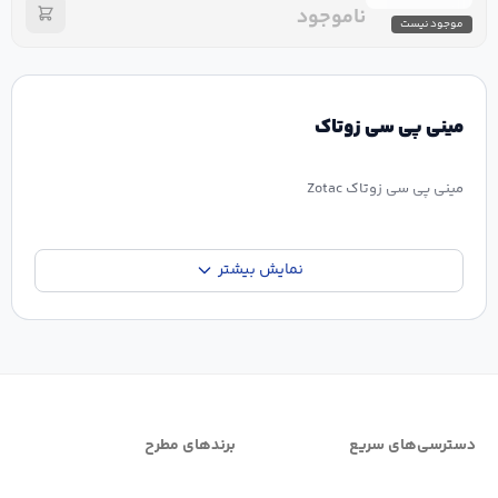
ناموجود
موجود نیست
مینی پی سی زوتاک
مینی پی سی زوتاک Zotac
زوتاک ارائه دهنده رایانه های یکپارچه بسیار کوچک (Mini PC) است که با
نمایش بیشتر
نام تجاری ZBOXبه کاربران عرضه می گردد، طراحی زیبا،منحصر به فرد و
سخت افزار قدرتمند از ویژگی های رایانه های (Mini PC) زوتاک
است.زوتک رکورد دار عرضه کوچکترین مینی پی سی در جهان ، با تلفیق
مناسب طراحی و عملکرد .زوتاک به روز ترین محصولات تکنولوژیک را
دسترسی‌های سریع
برندهای مطرح
تولید می کند که هم از نظر ظاهر و هم کارایی بهینه می باشند.از ویژگی