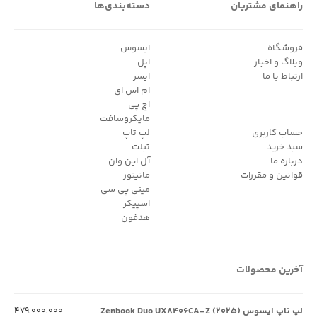
راهنمای مشتریان
دسته‌بندی‌ها
های منحصر به فرد زوتاک ، بدون صدا، سبک ، طراحی زیبای بدنه ، امکان
استفاده ۲۴ ساعته ، صرفه جویی در مصرف برق و ....می باشد. مدل های
فروشگاه
ایسوس
وبلاگ و اخبار
اپل
مختلف زوتاک جهت مصارف خانگی و اداری است. زوتاک برای بازی های
ارتباط با ما
ایسر
ام اس ای
رایانه ای ، امور گرافیکی حرفه ای و نیمه حرفه ای و... قابل استفاده می
اچ پی
باشد. جهت مشاوره و کاتالوگ های آخرین محصولات با کارشناسان
مایکروسافت
حساب کاربری
لپ تاپ
پردیس استور تماس حاصل فرمایید تا در اسرع وقت زوتاک مناسب شما
سبد خرید
تبلت
درباره ما
آل این وان
را معرفی نمایند.در ادامه انواع مدل های زوتاک و نوع کاربری آن ارائه
قوانین و مقررات
مانیتور
مینی پی سی
گردیده است. زوتاک خود را انتخاب کنید.
اسپیکر
هدفون
مینی پی سی زوتاک Zotac
آخرین محصولات
شرکت زوتک (ZOTAK) که در زمینه تولید سخت افزار مخصوص بازی
فعالیت می کند، به تازگی از کامپیوتر کوچک مخصوص بازی خودش رو
لپ تاپ ایسوس Zenbook Duo UX۸۴۰۶CA-Z (۲۰۲۵)
۴۷۹,۰۰۰,۰۰۰