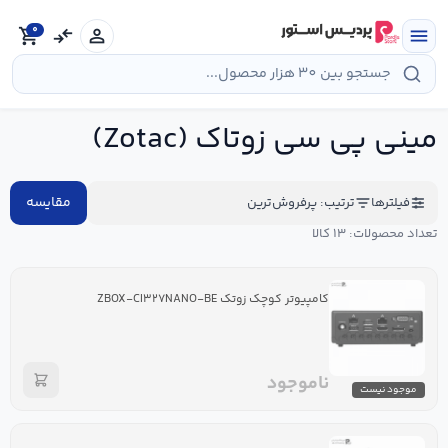
رش
ه
0
shopping_cart
compare_arrows
person
menu
حتوا
مینی پی سی زوتاک (Zotac)
مقایسه
فیلترها
ترتیب: پرفروش‌ترین
تعداد محصولات: ۱۳ کالا
کامپیوتر کوچک زوتک ZBOX-CI۳۲۷NANO-BE
ناموجود
موجود نیست