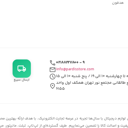
هدفون
call
۰۲۱۸۸۲۲۷۸۰۰ - ۹
local_shipping
mail
info@pardisstore.com
schedule
شنبه ۱۰ الی ۱۹ / پنج شنبه ۱۰ الی ۱۵
ارسال سریع
ع طالقانی مجتمع نور تهران همکف اول واحد
location_on
۶۱۵۵
زم دیجیتال با سال‌ها تجربه در عرصه تجارت الکترونیک، با هدف ارائه بهترین محصو
یفیت و اصالت کالا را تضمین می‌نماییم. طیف گسترده‌ای از لپ‌تاپ، تبلت، مانیتور،