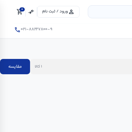
0
shopping_cart
compare_arrows
person
ورود / ثبت نام
call
۰۲۱-۸۸۲۲۷۸۰۰-۹
مقایسه
۱ کالا