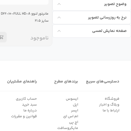
وضوح تصویر
مانیتور لنوو D۲۲-۱۰-FULL HD-A
نرخ به روزرسانی تصویر
سایز ۲۱.۵
صفحه نمايش لمسی
ناموجود
دسترسی‌های سریع
برندهای مطرح
راهنمای مشتریان
فروشگاه
ایسوس
حساب کاربری
وبلاگ و اخبار
اپل
سبد خرید
ارتباط با ما
ایسر
درباره ما
ام اس ای
قوانین و مقررات
اچ پی
مایکروسافت