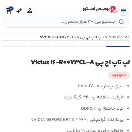
رش
0
ه
person
compare_arrows
shopping_cart
menu
حتوا
خانه
/
Victus ۱۶
/
لپ تاپ اچ پی Victus ۱۶-R۰۰۷۳CL-A
لپ تاپ اچ پی Victus ۱۶-R۰۰۷۳CL-A
ناموجود
سری پردازنده : Core i۷
ظرفیت حافظه رم :۳۲ گیگابایت
نوع حافظه رم : DDR۵
پردازنده گرافیکی : NVIDIA GEFORCE RTX ۴۰۶۰
حافظه ذخیره سازی :۲ ترابایت