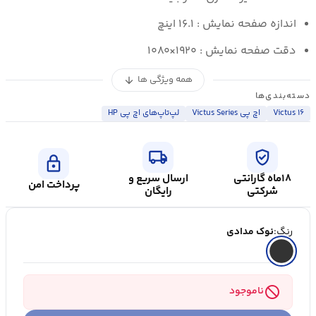
اندازه صفحه نمایش : ۱۶.۱ اینچ
دقت صفحه نمایش : ۱۹۲۰×۱۰۸۰
همه ویژگی ها
arrow_downward
دسته‌بندی‌ها
Victus ۱۶
اچ پی Victus Series
لپ‌تاپ‌های اچ پی HP
local_shipping
verified_user
lock
۱۸ماه گارانتی
ارسال سریع و
پرداخت امن
شرکتی
رایگان
رنگ:
نوک مدادی
block
ناموجود