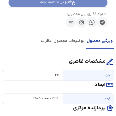
افزودن به سبد خرید
اشتراک‌گذاری این محصول:
link
ویژگی محصول
توضیحات محصول
نظرات
surgical
مشخصات ظاهری
وزن
۲.۲
straighten
ابعاد
ابعاد
۲۳.۵ × ۲۵۵ × ۳۵۷.۹
memory
پردازنده مرکزی