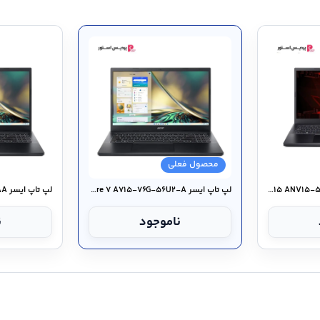
محصول فعلی
لپ تاپ ایسر Nitro V ۱۵ ANV۱۵-۵۱-۵۲AM-AC
لپ تاپ ایسر Aspire ۷ A۷۱۵-۷۶G-۵۶U۲-A
ناموجود
ن