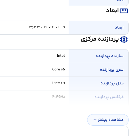
straighten
ابعاد
ابعاد
۱۹.۹ × ۲۳۷.۴ × ۳۶۲.۳
memory
پردازنده مرکزی
سازنده پردازنده
Intel
سری پردازنده
Core i۵
مدل پردازنده
۱۲۴۵۰H
فرکانس پردازنده
۴.۴GHz
حافظه Cache
۱۲MB
مشاهده بیشتر
expand_more
توضیح پردازنده
۲۸W