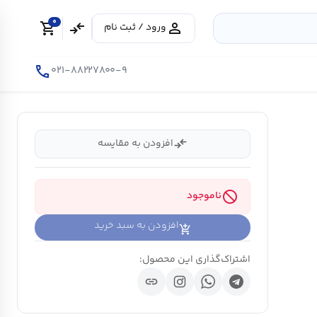
0
shopping_cart
compare_arrows
person
ورود / ثبت نام
call
۰۲۱-۸۸۲۲۷۸۰۰-۹
compare_arrows
افزودن به مقایسه
block
ناموجود
افزودن به سبد خرید
اشتراک‌گذاری این محصول:
link