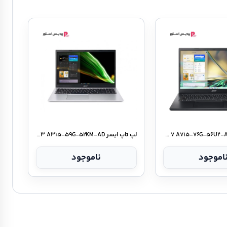
لپ تاپ ایسر Aspire ۷ A۷۱۵-۷۶G-۵۶U۲-AA
لپ تاپ ایسر Aspire ۳ A۳۱۵-۵۹G-۵۲KM-AD
اموجود
ناموجود