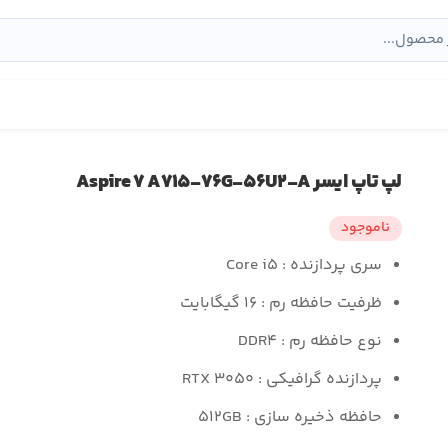
لپ تاپ ایسر Aspire ۷ A۷۱۵-۷۶G-۵۶U۲-A
ناموجود
سری پردازنده : Core i۵
ظرفیت حافظه رم : ۱۶ گیگابایت
نوع حافظه رم : DDR۴
پردازنده گرافیکی : RTX ۳۰۵۰
حافظه ذخیره سازی : ۵۱۲GB