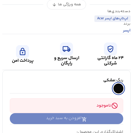
همه ویژگی ها
arrow_downward
دسته‌بندی‌ها
لپ‌تاپ‌های ایسر Acer
برند
ایسر
local_shipping
verified_user
lock
۲۴ ماه گارانتی
ارسال سریع و
پرداخت امن
شرکتی
رایگان
رنگ:
مشکی
block
ناموجود
افزودن به سبد خرید
اشتراک‌گذاری این محصول: