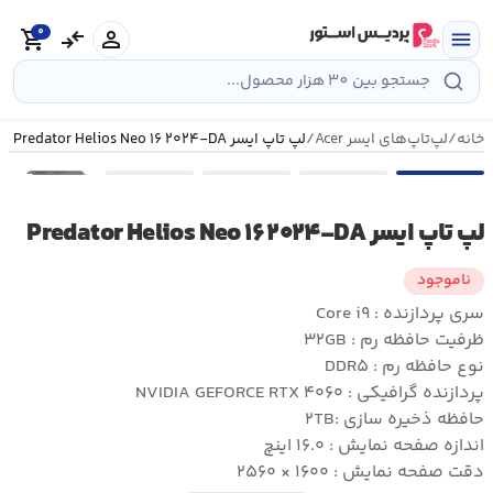
رش
0
ه
person
compare_arrows
shopping_cart
menu
حتوا
خانه
/
لپ‌تاپ‌های ایسر Acer
/
لپ تاپ ایسر Predator Helios Neo ۱۶ ۲۰۲۴-DA
•••
لپ تاپ ایسر Predator Helios Neo ۱۶ ۲۰۲۴-DA
ناموجود
سری پردازنده : Core i۹
ظرفیت حافظه رم : ۳۲GB
نوع حافظه رم : DDR۵
پردازنده گرافیکی : NVIDIA GEFORCE RTX ۴۰۶۰
حافظه ذخیره سازی :۲TB
اندازه صفحه نمایش : ۱۶.۰ اینچ
دقت صفحه نمایش : ۱۶۰۰ × ۲۵۶۰