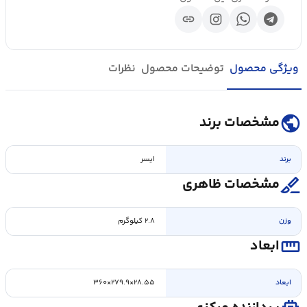
link
ویژگی محصول
توضیحات محصول
نظرات
public
مشخصات برند
برند
ایسر
surgical
مشخصات ظاهری
وزن
۲.۸ کیلوگرم
straighten
ابعاد
ابعاد
۲۸.۵۵×۲۷۹.۹×۳۶۰