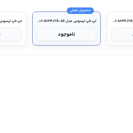
نسل ۱۴ اینتل / ۲۴ هسته (۸ هسته Performance و ۱۶ Efficient) / ۳۲ رشته / دارای پردازنده گرافیکی یکپارچه Iris Xe ا
محصول فعلی
لپ تاپ ایسوس مدل ROG Strix SCAR ۱۸ G۸۳۴JYR-AD
لپ تاپ ایسوس مدل ROG Strix SCAR ۱۸ G۸۳۴JYR-AE
ناموجود
ن