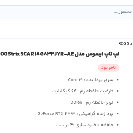
لپ تاپ ایسوس مدل ROG Strix SCAR ۱۸ G۸۳۴JYR-AE
ناموجود
سری پردازنده : Core i۹
ظرفیت حافظه رم : ۶۴ گیگابایت
نوع حافظه رم : DDR۵
پردازنده گرافیکی : GeForce RTX ۴۰۹۰
حافظه ذخیره سازی :۴ ترابایت