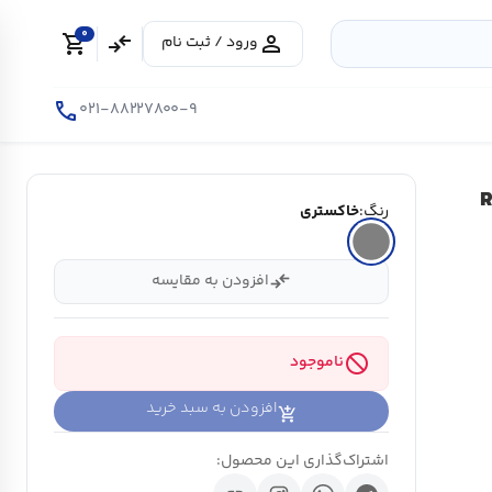
0
shopping_cart
compare_arrows
person
ورود / ثبت نام
call
۰۲۱-۸۸۲۲۷۸۰۰-۹
رنگ:
خاکستری
compare_arrows
افزودن به مقایسه
block
ناموجود
افزودن به سبد خرید
اشتراک‌گذاری این محصول: