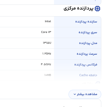
memory
پردازنده مرکزی
سازنده پردازنده
Intel
سری پردازنده
Core i۳
مدل پردازنده
۱۳۱۵U
سرعت پردازنده
۱.۲GHz
فرکانس پردازنده
۴.۵GHz
حافظه Cache
۱۰MB
sd_card
حافظه رم
مشاهده بیشتر
expand_more
ظرفیت حافظه RAM
۱۶ گیگابایت