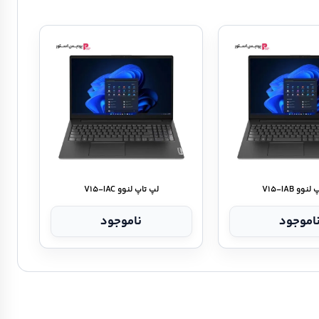
وو V۱۵-IAB
لپ تاپ لنوو V۱۵-IAC
اموجود
ناموجود