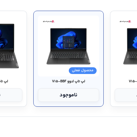
محصول فعلی
لپ تاپ لنوو V۱۵-BBF
لپ تاپ لن
ناموجود
ن