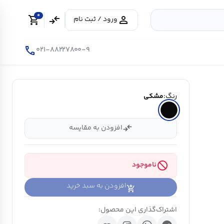
0
shopping_cart
compare_arrows
person
ورود / ثبت نام
call
۰۲۱-۸۸۲۲۷۸۰۰-۹
رنگ:
مشکی
compare_arrows
افزودن به مقایسه
block
ناموجود
افزودن به سبد خرید
اشتراک‌گذاری این محصول: