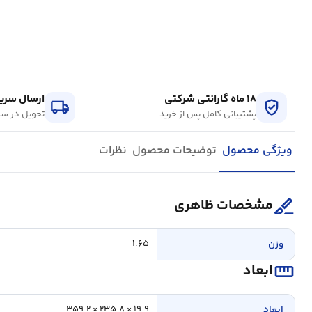
۱۸ ماه گارانتی شرکتی
ارسال سریع
local_shipping
verified_user
پشتیبانی کامل پس از خرید
تحویل در سر
ویژگی محصول
توضیحات محصول
نظرات
surgical
مشخصات ظاهری
وزن
۱.۶۵
straighten
ابعاد
ابعاد
۱۹.۹ × ۲۳۵.۸ × ۳۵۹.۲