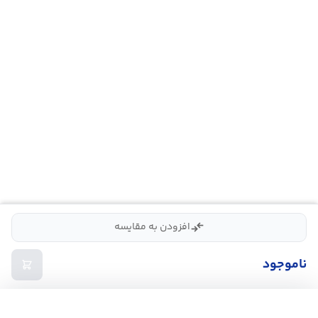
compare_arrows
افزودن به مقایسه
ناموجود