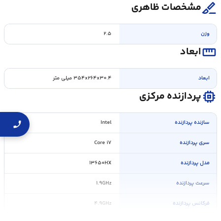
surgical
مشخصات ظاهری
وزن
۲.۵
straighten
ابعاد
ابعاد
۳۵۴x۲۶۴x۳۰.۴ میلی متر
memory
پردازنده مرکزی
سازنده پردازنده
Intel
سری پردازنده
Core i۷
مدل پردازنده
۱۳۶۵۰HX
سرعت پردازنده
۱.۹GHz
فرکانس پردازنده
۴.۹GHz