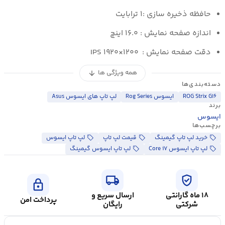
حافظه ذخیره سازی :۱ ترابایت
اندازه صفحه نمایش : ۱۶.۰ اینچ
دقت صفحه نمایش : IPS ۱۹۲۰×۱۲۰۰
همه ویژگی ها
arrow_downward
دسته‌بندی‌ها
ROG Strix G۱۶
ایسوس Rog Series
لپ تاپ های ایسوس Asus
برند
ایسوس
برچسب‌ها
خرید لپ تاپ گیمینگ
قیمت لپ تاپ
لپ تاپ ایسوس
لپ تاپ ایسوس Core i۷
لپ تاپ ایسوس گیمینگ
local_shipping
verified_user
lock
۱۸ ماه گارانتی
ارسال سریع و
پرداخت امن
شرکتی
رایگان