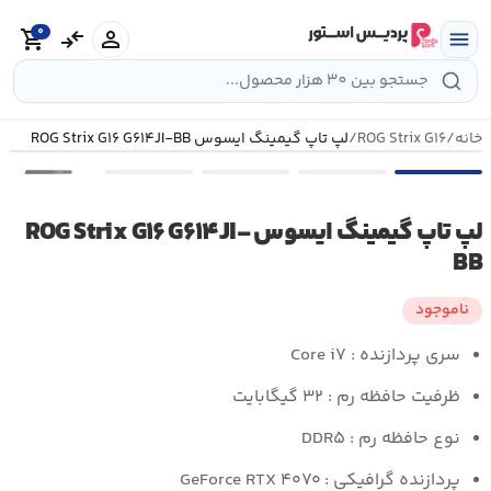
رش
0
ه
person
compare_arrows
shopping_cart
menu
حتوا
خانه
/
ROG Strix G۱۶
/
لپ تاپ گیمینگ ایسوس ROG Strix G۱۶ G۶۱۴JI-BB
•••
لپ تاپ گیمینگ ایسوس ROG Strix G۱۶ G۶۱۴JI-
BB
ناموجود
سری پردازنده : Core i۷
ظرفیت حافظه رم : ۳۲ گیگابایت
نوع حافظه رم : DDR۵
پردازنده گرافیکی : GeForce RTX ۴۰۷۰