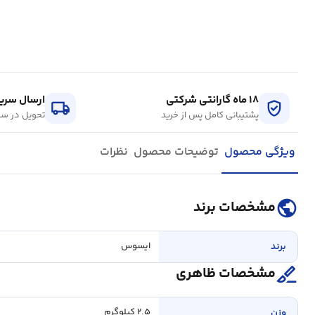
۱۸ ماه گارانتی شرکتی
ارسال سریع
local_shipping
verified_user
پشتیبانی کامل پس از خرید
تحویل در سر
ویژگی محصول
توضیحات محصول
نظرات
public
مشخصات برند
برند
ایسوس
surgical
مشخصات ظاهری
وزن
۲.۵ کیلوگرم