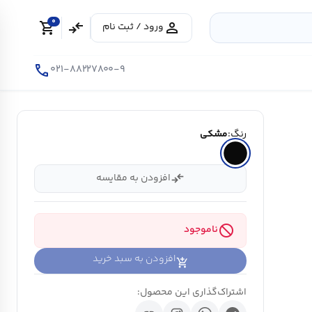
0
shopping_cart
compare_arrows
person
ورود / ثبت نام
call
۰۲۱-۸۸۲۲۷۸۰۰-۹
رنگ:
مشکی
compare_arrows
افزودن به مقایسه
block
ناموجود
افزودن به سبد خرید
اشتراک‌گذاری این محصول: