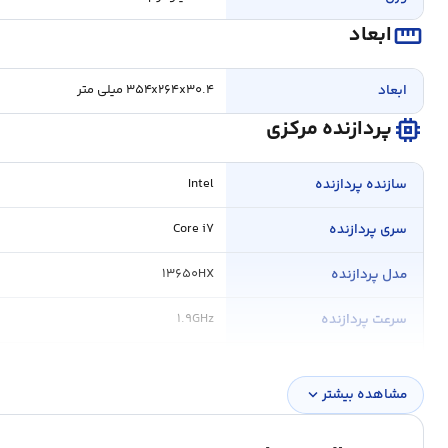
straighten
ابعاد
ابعاد
۳۵۴x۲۶۴x۳۰.۴ میلی متر
memory
پردازنده مرکزی
سازنده پردازنده
Intel
سری پردازنده
Core i۷
مدل پردازنده
۱۳۶۵۰HX
سرعت پردازنده
۱.۹GHz
فرکانس پردازنده
۴.۹GHz
مشاهده بیشتر
expand_more
حافظه Cache
۲۴MB