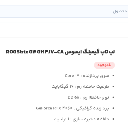
لپ تاپ گیمینگ ایسوس ROG Strix G۱۶ G۶۱۴JV-CA
ناموجود
سری پردازنده : Core i۷
ظرفیت حافظه رم : ۱۶ گیگابایت
نوع حافظه رم : DDR۵
پردازنده گرافیکی : GeForce RTX ۴۰۶۰
حافظه ذخیره سازی : ۱ ترابایت