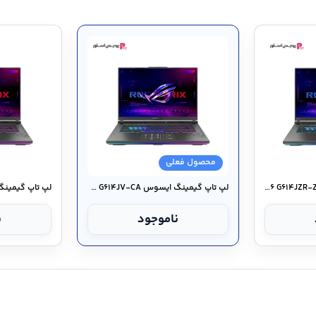
محصول فعلی
لپ تاپ گیمینگ ایسوس ROG Strix G۱۶ G۶۱۴JZR-Z
لپ تاپ گیمینگ ایسوس ROG Strix G۱۶ G۶۱۴JV-CA
ناموجود
ن