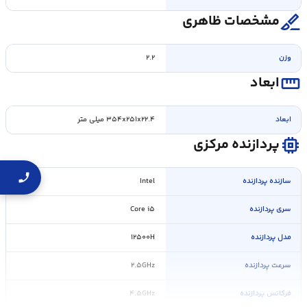
surgical
مشخصات ظاهری
وزن
۲.۲
straighten
ابعاد
ابعاد
۳۵۴x۲۵۱x۲۲.۴ میلی متر
memory
پردازنده مرکزی
سازنده پردازنده
Intel
سری پردازنده
Core i۵
مدل پردازنده
۱۲۵۰۰H
سرعت پردازنده
۲.۵GHz
فرکانس پردازنده
۴.۵GHz