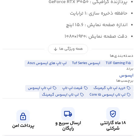
پردازنده گرافیکی : GeForce RTX ۳۰۵۰
حافظه ذخیره سازی :۱ ترابایت
اندازه صفحه نمایش : ۱۵.۶ اینچ
دقت صفحه نمایش :۱۹۲۰×۱۰۸۰
همه ویژگی ها
arrow_downward
دسته‌بندی‌ها
TUF Gaming F۱۵
ایسوس Tuf Series
لپ تاپ های ایسوس Asus
برند
ایسوس
برچسب‌ها
خرید لپ تاپ گیمینگ
قیمت لپ تاپ
لپ تاپ ایسوس
لپ تاپ ایسوس Core i۵
لپ تاپ ایسوس گیمینگ
local_shipping
verified_user
lock
۱۸ ماه گارانتی
ارسال سریع و
پرداخت امن
شرکتی
رایگان