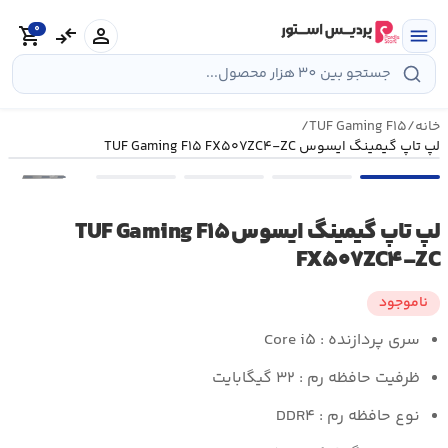
رش
0
ه
person
compare_arrows
shopping_cart
menu
حتوا
خانه
/
TUF Gaming F۱۵
/
لپ تاپ گیمینگ ایسوس TUF Gaming F۱۵ FX۵۰۷ZC۴-ZC
•••
لپ تاپ گیمینگ ایسوس TUF Gaming F۱۵
FX۵۰۷ZC۴-ZC
ناموجود
سری پردازنده : Core i۵
ظرفیت حافظه رم : ۳۲ گیگابایت
نوع حافظه رم : DDR۴