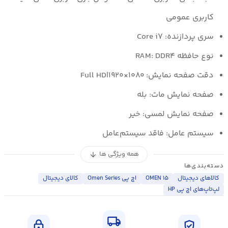
کاربری عمومی
سری پردازنده: Core i۷
نوع حافظه RAM: DDR۴
دقت صفحه نمایش: Full HD|۱۹۲۰×۱۰۸۰
صفحه نمایش مات: بله
صفحه نمایش لمسی: خیر
سیستم عامل: فاقد سیستم‌عامل
همه ویژگی ها
arrow_downward
دسته‌بندی‌ها
کالاهای دیجیتال
OMEN ۱۵
اچ پی Omen Series
کالای ديجيتال
لپ‌تاپ‌های اچ پی HP
local_shipping
lock
verified_user