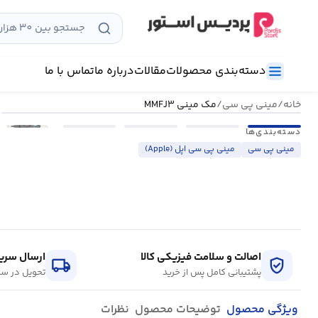
رش
ه
حتوا
دسته‌بندی محصولات
مقالات
درباره ما
تماس با ما
خانه
/
مینی پی سی
/
مک مینی MMFJ۳
•••
دسته‌بندی‌ها
مینی پی سی
مینی پی سی اپل (Apple)
اصالت و سلامت فیزیکی کالا
ارسال سریع
local_shipping
verified_user
پشتیبانی کامل پس از خرید
تحویل در سر
ویژگی محصول
توضیحات محصول
نظرات