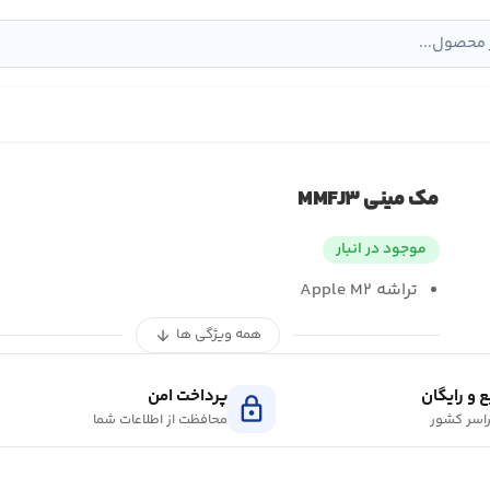
مک مینی MMFJ۳
موجود در انبار
تراشه Apple M۲
همه ویژگی ها
arrow_downward
 و رایگان
پرداخت امن
lock
اسر کشور
محافظت از اطلاعات شما