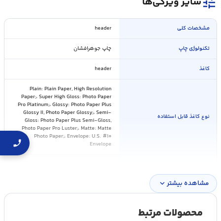
tune
سایر ویژگی‌ها
مشخصات کلی
header
تکنولوژی چاپ
چاپ جوهرافشان
کاغذ
header
Plain: Plain Paper, High Resolution
Paper;، Super High Gloss: Photo Paper
Pro Platinum;، Glossy: Photo Paper Plus
Glossy II, Photo Paper Glossy;، Semi-
نوع کاغذ قابل استفاده
Gloss: Photo Paper Plus Semi-Gloss,
Photo Paper Pro Luster;، Matte: Matte
Photo Paper;، Envelope: U.S. #۱۰
Envelope
ظرفیت سینی کاغذ
۱۰۰ برگ
مشاهده بیشتر
expand_more
قابلیت تغذیه خودکار ADF
بله
ظرفیت ADF
۲۰ برگ
محصولات مرتبط