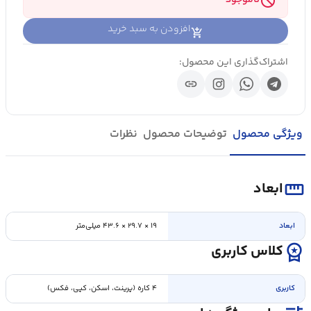
block
ناموجود
افزودن به سبد خرید
اشتراک‌گذاری این محصول:
link
ویژگی محصول
توضیحات محصول
نظرات
straighten
ابعاد
ابعاد
۱۹ × ۲۹.۷ × ۴۳.۶ میلی‌متر
workspace_premium
کلاس کاربری
کاربری
۴ کاره (پرینت، اسکن، کپی، فکس)