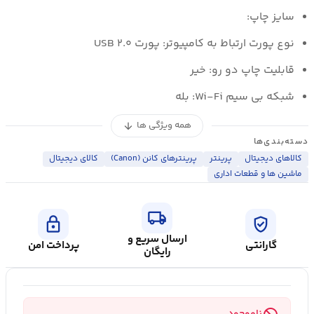
سایز چاپ:
نوع پورت ارتباط به کامپیوتر: پورت USB ۲.۰
قابلیت چاپ دو رو: خیر
شبکه بی سیم Wi-Fi: بله
همه ویژگی ها
arrow_downward
دسته‌بندی‌ها
کالاهای دیجیتال
پرینتر
پرینترهای کانن (Canon)
کالای ديجيتال
ماشین ها و قطعات اداری
local_shipping
lock
verified_user
ارسال سریع و
گارانتی
پرداخت امن
رایگان