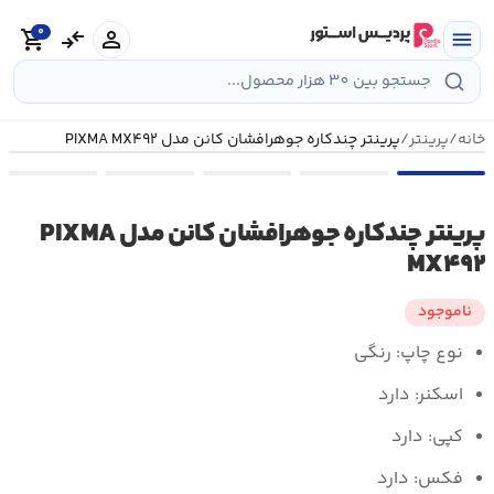
رش
0
ه
person
compare_arrows
shopping_cart
menu
حتوا
خانه
/
پرینتر
/
پرینتر چندکاره جوهرافشان کانن مدل PIXMA MX۴۹۲
پرینتر چندکاره جوهرافشان کانن مدل PIXMA
MX۴۹۲
ناموجود
نوع چاپ: رنگی
اسکنر: دارد
کپی: دارد
فکس: دارد