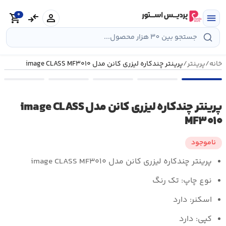
رش
0
ه
person
compare_arrows
shopping_cart
menu
حتوا
خانه
/
پرینتر
/
پرینتر چندکاره لیزری کانن مدل image CLASS MF۳۰۱۰
پرینتر چندکاره لیزری کانن مدل image CLASS
MF۳۰۱۰
ناموجود
پرینتر چندکاره لیزری کانن مدل image CLASS MF۳۰۱۰
نوع چاپ: تک رنگ
اسکنر: دارد
کپی: دارد