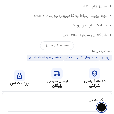
سایز چاپ: A۴
نوع پورت ارتباط به کامپیوتر: پورت USB ۲.۰
قابلیت چاپ دو رو: خیر
شبکه بی سیم Wi-Fi: خیر
همه ویژگی ها
arrow_downward
دسته‌بندی‌ها
پرینتر
پرینترهای کانن (Canon)
ماشین ها و قطعات اداری
local_shipping
verified_user
lock
۱۸ ماه گارانتی
ارسال سریع و
پرداخت امن
شرکتی
رایگان
رنگ:
مشکی