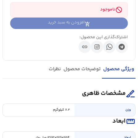
block
ناموجود
افزودن به سبد خرید
اشتراک‌گذاری این محصول:
link
ویژگی محصول
توضیحات محصول
نظرات
surgical
مشخصات ظاهری
وزن
۸.۲ کیلوگرم
straighten
ابعاد
ابعاد
۳۷۳x۲۷۶x۲۵۴ میلی‌متر