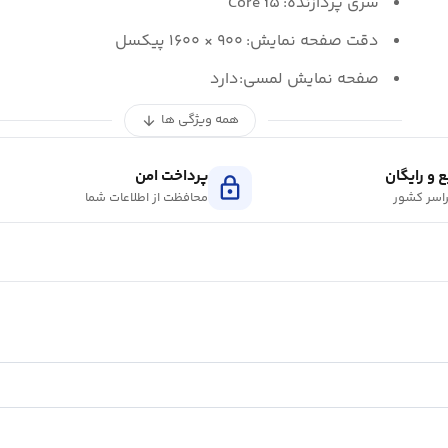
سری پردازنده:
Core i۵
دقت صفحه نمايش:
۹۰۰ × ۱۶۰۰ پيکسل
صفحه نمايش لمسی:دارد
همه ویژگی ها
arrow_downward
 و رایگان
پرداخت امن
lock
اسر کشور
محافظت از اطلاعات شما