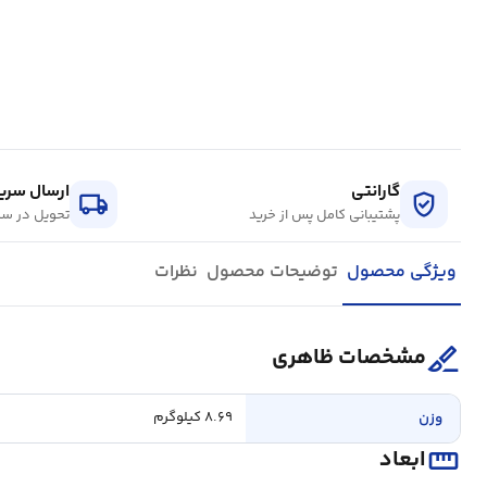
گارانتی
ارسال سریع
local_shipping
verified_user
پشتیبانی کامل پس از خرید
تحویل در سر
ویژگی محصول
توضیحات محصول
نظرات
surgical
مشخصات ظاهری
وزن
۸.۶۹ کيلوگرم
straighten
ابعاد