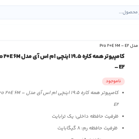
کامپيوتر همه کاره ۱۹.۵ اينچی ام اس آی مد
– E۲
ناموجود
کامپيوتر همه کاره ۱۹.۵ اينچی ام اس آی مدل ۰E ۶M
E۲
ظرفيت حافظه داخلی:
يک ترابايت
ظرفيت حافظه رم:
۸ گيگابايت