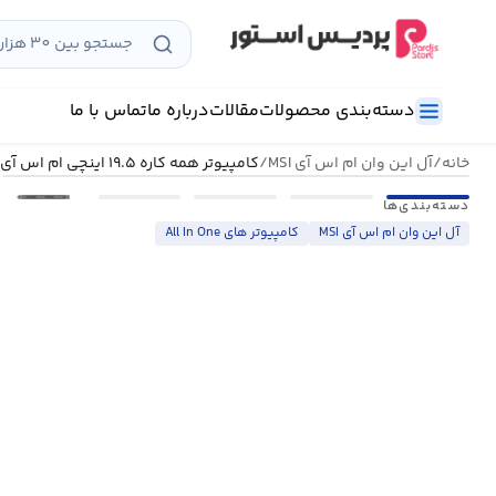
رش
ه
حتوا
دسته‌بندی محصولات
مقالات
درباره ما
تماس با ما
خانه
/
آل این وان ام اس آی MSI
/
کامپيوتر همه کاره ۱۹.۵ اينچی ام اس آی مدل Pro ۲۰E ۶M – E۲
•••
دسته‌بندی‌ها
آل این وان ام اس آی MSI
کامپیوتر های All In One