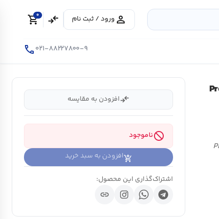
0
shopping_cart
compare_arrows
person
ورود / ثبت نام
call
۰۲۱-۸۸۲۲۷۸۰۰-۹
ل Pro ۲۰E ۶M
compare_arrows
افزودن به مقایسه
block
ناموجود
Pro ۲ –
افزودن به سبد خرید
اشتراک‌گذاری این محصول:
link