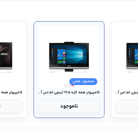
محصول فعلی
کامپيوتر همه کاره ۱۹.۵ اينچی ام اس آی مدل Pro ۲۰E ۶M - E۱
کامپيوتر همه کاره ۱۹.۵ اينچی ام اس آی مدل Pro ۲۰E ۶M - E۲
ناموجود
ن