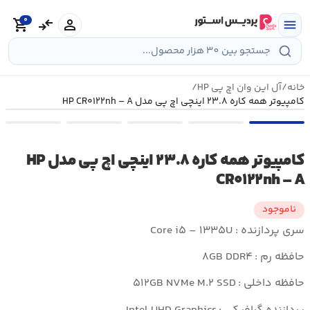
رش
0
ه
person
compare_arrows
shopping_cart
menu
حتوا
خانه
/
آل این وان اچ پی HP
/
کامپیوتر همه کاره ۲۳.۸ اینچی اچ پی مدل HP CR۰۱۲۲nh – A
کامپیوتر همه کاره ۲۳.۸ اینچی اچ پی مدل HP
CR۰۱۲۲nh – A
ناموجود
سری پردازنده : Core i۵ – ۱۳۳۵U
حافظه رم :
۸GB DDR۴
حافظه داخلی :
۵۱۲GB NVMe M.۲ SSD