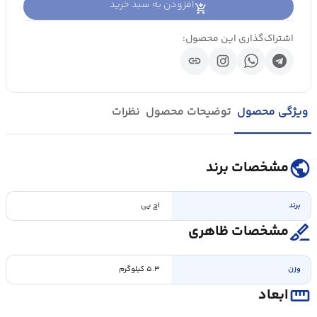
افزودن به سبد خرید
اشتراک‌گذاری این محصول:
link
ویژگی محصول
توضیحات محصول
نظرات
public
مشخصات برند
برند
اچ پی
surgical
مشخصات ظاهری
وزن
۵.۳ کیلوگرم
straighten
ابعاد