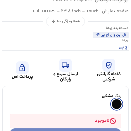
پردازنده گرافیکی :
Intel UHD Graphics
صفحه نمایش :
Full HD IPS – ۲۳.۸ inch – Touch
همه ویژگی ها
arrow_downward
دسته‌بندی‌ها
آل این وان اچ پی HP
برند
اچ پی
local_shipping
verified_user
lock
۱۸ماه گارانتی
ارسال سریع و
پرداخت امن
شرکتی
رایگان
رنگ:
مشکی
block
ناموجود