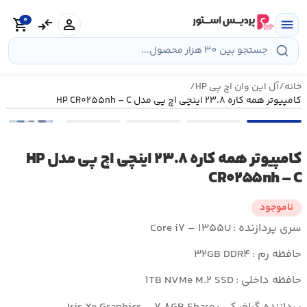
رش
0
ه
person
compare_arrows
shopping_cart
menu
حتوا
خانه
/
آل این وان اچ پی HP
/
کامپیوتر همه کاره ۲۳.۸ اینچی اچ پی مدل HP CR۰۲۵۵nh – C
•••
کامپیوتر همه کاره ۲۳.۸ اینچی اچ پی مدل HP
CR۰۲۵۵nh – C
ناموجود
سری پردازنده :
Core i۷ – ۱۳۵۵U
حافظه رم :
۳۲GB DDR۴
حافظه داخلی :
۱TB NVMe M.۲ SSD