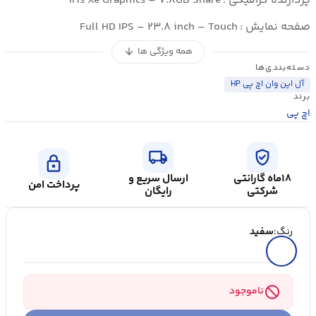
پردازنده گرافیکی :
Iris Xe Graphics – ۷.۸GB Share
صفحه نمایش :
Full HD IPS – ۲۳.۸ inch – Touch
همه ویژگی ها
arrow_downward
دسته‌بندی‌ها
آل این وان اچ پی HP
برند
اچ پی
local_shipping
verified_user
lock
۱۸ماه گارانتی
ارسال سریع و
پرداخت امن
شرکتی
رایگان
رنگ:
سفید
block
ناموجود