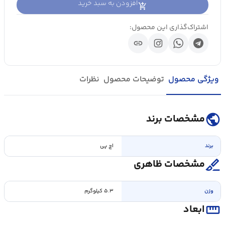
افزودن به سبد خرید
اشتراک‌گذاری این محصول:
link
ویژگی محصول
توضیحات محصول
نظرات
public
مشخصات برند
برند
اچ پی
surgical
مشخصات ظاهری
وزن
۵.۳ کیلوگرم
straighten
ابعاد