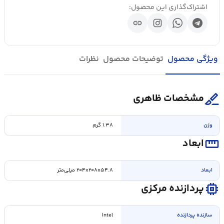
اشتراک‌گذاری این محصول:
link
ویژگی محصول
توضیحات محصول
نظرات
surgical
مشخصات ظاهری
وزن
۱.۳۸ گرم
straighten
ابعاد
ابعاد
۲۰۴x۲۰۸x۵۴.۸ میلی‌متر
memory
پردازنده مرکزی
سازنده پردازنده
Intel