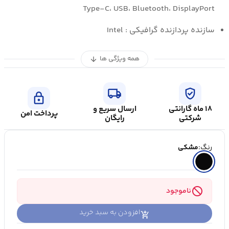
Type-C، USB، Bluetooth، DisplayPort
سازنده پردازنده گرافیکی : Intel
همه ویژگی ها
arrow_downward
local_shipping
verified_user
lock
۱۸ ماه گارانتی
ارسال سریع و
پرداخت امن
شرکتی
رایگان
رنگ:
مشکی
block
ناموجود
افزودن به سبد خرید