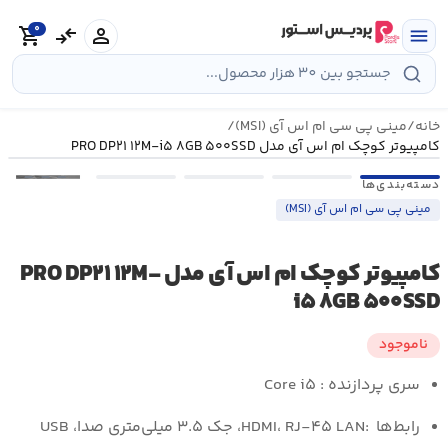
رش
0
ه
person
compare_arrows
shopping_cart
menu
حتوا
خانه
/
مینی پی سی ام اس آی (MSI)
/
کامپیوتر کوچک ام اس آی مدل PRO DP۲۱ ۱۲M-i۵ ۸GB ۵۰۰SSD
•••
دسته‌بندی‌ها
مینی پی سی ام اس آی (MSI)
کامپیوتر کوچک ام اس آی مدل PRO DP۲۱ ۱۲M-
i۵ ۸GB ۵۰۰SSD
ناموجود
سری پردازنده : Core i۵
رابط‌ها :HDMI، RJ-۴۵ LAN، جک ۳.۵ میلی‌متری صدا، USB