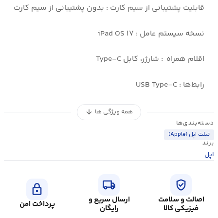
قابلیت پشتیبانی از سیم کارت : بدون پشتیبانی از سیم کارت
نسخه سیستم عامل : iPad OS ۱۷
اقلام همراه : شارژر، کابل Type-C
رابط‌ها : USB Type-C
همه ویژگی ها
arrow_downward
دسته‌بندی‌ها
تبلت اپل (Apple)
برند
اپل
local_shipping
verified_user
lock
اصالت و سلامت
ارسال سریع و
پرداخت امن
فیزیکی کالا
رایگان