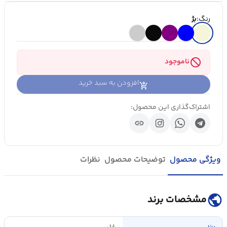
رنگ:
بژ
block
ناموجود
افزودن به سبد خرید
اشتراک‌گذاری این محصول:
link
ویژگی محصول
توضیحات محصول
نظرات
public
مشخصات برند
برند
اپل