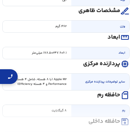
surgical
مشخصات ظاهری
وزن
۴۶۲ گرم
straighten
ابعاد
ابعاد
۱۷۸.۵x۲۴۷.۶x۶.۱ میلی‌متر
memory
پردازنده مرکزی
Apple M۲ (با ۸ هسته، شامل ۴ هسته
سایر توضیحات پردازنده مرکزی
Performance و ۴ هسته Efficiency)
sd_card
حافظه رم
رم
۸ گیگابایت
save
حافظه داخلی