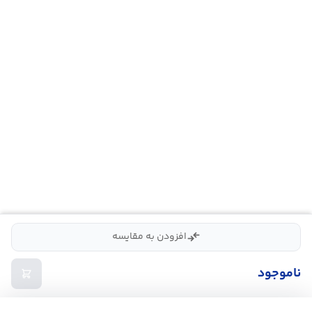
compare_arrows
افزودن به مقایسه
ناموجود