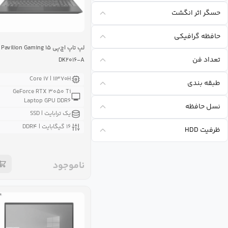
حسگر اثر انگشت
حافظه گرافیکی
لپ تاپ اچ‌پی Pavilion Gaming ۱۵
تعداد فن
DK۲۰۱۶-A
Core i۷ | ۱۱۳۷۰H
طبقه بندی
GeForce RTX ۳۰۵۰ Ti
Laptop GPU DDR۶
نسل حافظه
یک ترابایت | SSD
۱۶ گیگابایت | DDR۴
ظرفیت HDD
ناموجود