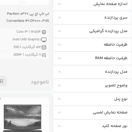
اندازه صفحه نمايش
لپ تاپ اچ‌ پی Pavilion x۳۶۰
سری پردازنده
Convertible ۱۴t DY۰۰۰-۳AS
مدل پردازنده گرافيکی
Core i۳ | ۱۱۲۵G۴
Intel UHD Graphics
ظرفیت حافظه
۵۱۲ گیگابایت | SSD
۸ گیگابایت | DDR۴
ظرفیت حافظه RAM
مدل پردازنده
ناموجود
وضوح تصویر
نوع پنل
صفحه نمایش لمسی
نور صفحه کلید