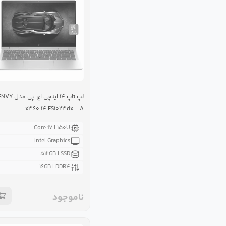
لپ تاپ ۱۴ اینچی اچ پی مدل Y
x۳۶۰ ۱۴ ES۱۰۲۳dx - A
Core i۷ | ۱۵۰U
Intel Graphics
۵۱۲GB | SSD
۱۶GB | DDR۴
ناموجود