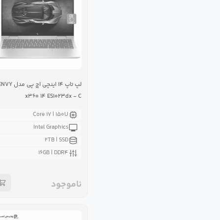
لپ تاپ ۱۴ اینچی اچ پی مدل Y
x۳۶۰ ۱۴ ES۱۰۲۳dx - C
Core i۷ | ۱۵۰U
Intel Graphics
۲TB | SSD
۱۶GB | DDR۴
ناموجود