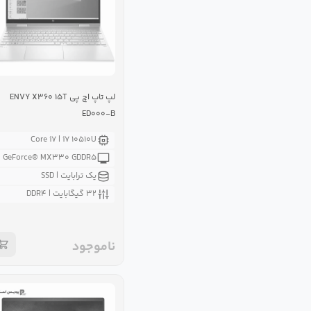
لپ تاپ اچ پی ENVY X۳۶۰ ۱۵T
ED۰۰۰-B
Core i۷ | i۷ ۱۰۵۱۰U
GeForce® MX۳۳۰ GDDR۵
یک ترابایت | SSD
۳۲ گیگابایت | DDR۴
ناموجود