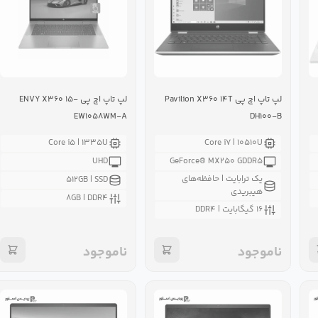
لپ تاپ اچ پی Pavilion X۳۶۰ ۱۴T
لپ تاپ اچ پی ENVY X۳۶۰ ۱۵-
EW۱۰۵۸WM-A
DH۱۰۰-B
Core i۵ | ۱۳۳۵U
Core i۷ | ۱۰۵۱۰U
UHD
GeForce® MX۲۵۰ GDDR۵
یک ترابایت | حافظه‌های
۵۱۲GB | SSD
هیبریدی
۸GB | DDR۴
۱۶ گیگابایت | DDR۴
ناموجود
ناموجود