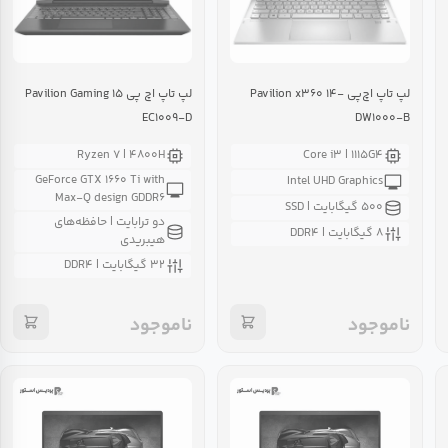
لپ تاپ اچ‌پی Pavilion x۳۶۰ ۱۴-
لپ تاپ اچ پی Pavilion Gaming ۱۵
EC۱۰۰۹-D
DW۱۰۰۰-B
Ryzen ۷ | ۴۸۰۰H
Core i۳ | ۱۱۱۵G۴
GeForce GTX ۱۶۶۰ Ti with
Intel UHD Graphics
Max-Q design GDDR۶
۵۰۰ گیگابایت | SSD
دو ترابایت | حافظه‌های
۸ گیگابایت | DDR۴
هیبریدی
۳۲ گیگابایت | DDR۴
ناموجود
ناموجود