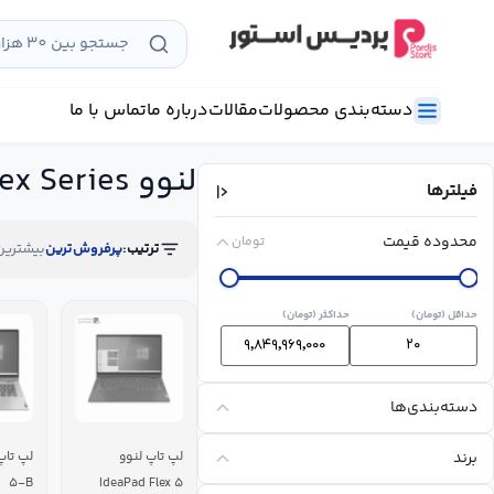
رش
ه
حتوا
دسته‌بندی محصولات
مقالات
درباره ما
تماس با ما
لنوو Flex Series
فیلترها
محدوده قیمت
تومان
ترتیب:
پرفروش‌ترین
بیشترین
حداقل (تومان)
حداکثر (تومان)
دسته‌بندی‌ها
برند
لپ تاپ لنوو
۵-B
IdeaPad Flex ۵