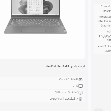
Core i۵ 
۱۱۳۵G
Integrate
Intel Iris X
Graphic
۲۵
یگابایت |
SS
۸ گیگابایت |
DDR
لپ تاپ لنوو IdeaPad Flex ۵-EA
Core i۳ | ۱۲۱۵U
UHD
۵۱۲ گیگابایت | SSD
۸ گیگابایت | LPDDR۴X