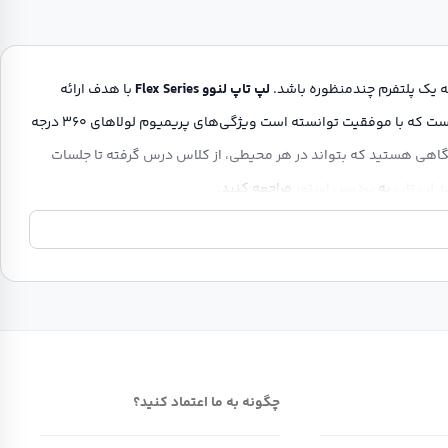
لکه یک پلتفرم چندمنظوره باشد.
لپ تاپ لنوو Flex Series
با هدف ارائه
راهکاری جامع و مقرون به صرفه برای این نیاز طراحی شده است. این سری ۲ در ۱، نمونه بارز نوآوری لنوو است که با موفقیت توانسته است ویژگی‌های پریمیوم لولاهای ۳۶۰ درجه
اهی هستید که بتواند در هر محیطی، از کلاس درس گرفته تا جلسات
د لپ تاپ
به
پردیس استور
مراجعه کنید.
ات کاملی از مشخصات فنی، مزایای رقابتی و آخرین
قیمت لپ تاپ لنوو Flex
ای آنلاین، تمامی ابعاد این سری را از جنبه‌های طراحی، سخت افزار، نرم
ا ما همراه باشید.
چگونه به ما اعتماد کنید؟