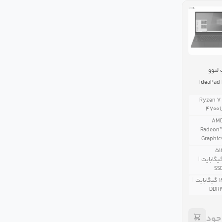
 لنوو
IdeaPad 
۱۴AR
Ryzen ۷ 
۴۷۰۰
AM
Radeon
Graphic
۵۱
یگابایت |
SS
۱۶ گیگابایت |
DDR
جود