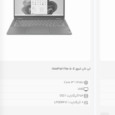
لپ تاپ لنوو IdeaPad Flex ۵-E
Core i۳ | ۱۲۱۵U
UHD
۲۵۶گیگابایت | SSD
۸ گیگابایت | LPDDR۴X