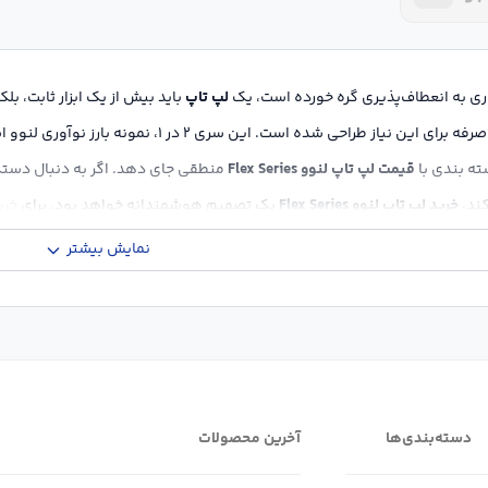
وری به انعطاف‌پذیری گره خورده است، یک
لپ تاپ
باید بیش از یک ابزار ثابت، ب
ته بندی با
قیمت لپ تاپ لنوو Flex Series
منطقی جای دهد. اگر به دنبال دستگ
کند،
خرید لپ تاپ لنوو Flex Series
یک تصمیم هوشمندانه خواهد بود. برای
خری
نمایش بیشتر
نوان مرجع تخصصی شما برای
خرید لپ تاپ
، تعهد داریم که فراتر از فروش، اطلاع
ار دهیم. این راهنمای جامع و بسیار مفصل، با هدف ایجاد اتوریتی حداکثری در فض
ین قرار می‌دهد. برای نهایی کردن
خرید لپ تاپ لنوو Flex Series
با آگاهی کامل، ب
دسته‌بندی‌ها
آخرین محصولات