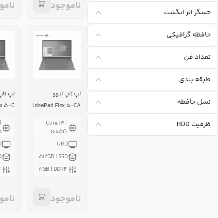
ناموجود
نامو
حسگر اثر انگشت
حافظه گرافیکی
تعداد فن
طبقه بندی
لپ تاپ لنوو
لپ تاپ
نسل حافظه
ex ۵-C
IdeaPad Flex ۵-CA
|
Core i۳ |
ظرفیت HDD
۱
۱۰۰۵G۱
D
UHD
D
۵۱۲GB | SSD
۴
۴GB | DDR۴
ناموجود
نامو