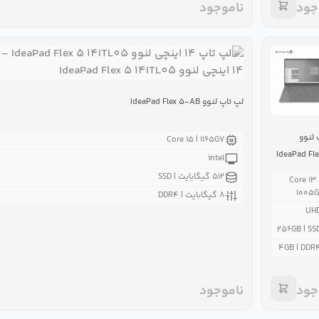
جود
ناموجود
لپ تاپ لنوو IdeaPad Flex ۵-AB
 لنوو
Core i۵ | ۱۱۶۵G۷
IdeaPad Fl
intel
۵۱۲ گیگابایت | SSD
Core i۳ 
۱۰۰۵G
۸ گیگابایت | DDR۴
UH
۲۵۶GB | SS
۴GB | DDR
جود
ناموجود