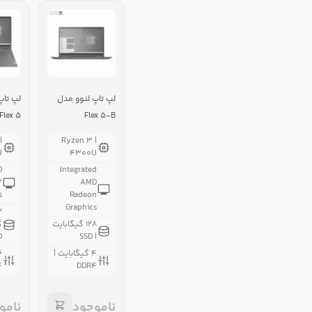
لپ تاپ لنوو مدل
لپ تاپ
Flex ۵
Flex ۵-B
E۰۵-B
|
Ryzen ۳ |
U
۴۳۰۰U
D
Integrated
™
AMD
s
Radeon
Graphics
۲
۱۲۸ گیگابایت
گ
D
| SSD
۴ گیگابایت |
۴
DDR۴
ناموجود
نامو