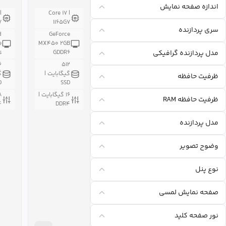
اندازه صفحه نمايش
۱۴ITL۰۵
|
Core i۷ |
۷
۱۱۶۵G۷
سری پردازنده
d
GeForce
e
MX۴۵۰ ۲GB
مدل پردازنده گرافيکی
s
GDDR۶
۶
۵۱۲
گیگابایت |
گ
ظرفیت حافظه
D
SSD
۱۶ گیگابایت |
ظرفیت حافظه RAM
۴
DDR۴
مدل پردازنده
وضوح تصویر
نوع پنل
صفحه نمایش لمسی
نور صفحه کلید