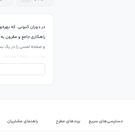
در دوران کنونی، که بهره‌
و صفحه لمسی را در یک بس
مدیریتی، شما را همراهی 
ما در
پردیس استور
، به ع
Series
را در اختیار شما قر
افزار و نگهداری، زیر ذره ب
Flex Series: تعریف جدید از لپ تاپ ۲ در ۱
دسترسی‌های سریع
برندهای مطرح
راهنمای مشتریان