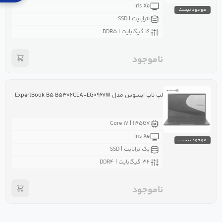
Iris Xe
موجود نیست
۱ترابایت | SSD
۱۶ گیگابایت | DDR۵
ناموجود
لپ تاپ ایسوس مدل ExpertBook B۵ B۵۳۰۲CEA-EG۰۹۶۷W
Core i۷ | ۱۱۶۵G۷
Iris Xe
موجود نیست
یک ترابایت | SSD
۳۲ گیگابایت | DDR۴
ناموجود