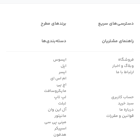
دسترسی‌های سریع
برندهای مطرح
راهنمای مشتریان
دسته‌بندی‌ها
فروشگاه
ایسوس
وبلاگ و اخبار
اپل
ارتباط با ما
ایسر
ام اس ای
اچ پی
مایکروسافت
حساب کاربری
لپ تاپ
سبد خرید
تبلت
درباره ما
آل این وان
قوانین و مقررات
مانیتور
مینی پی سی
اسپیکر
هدفون