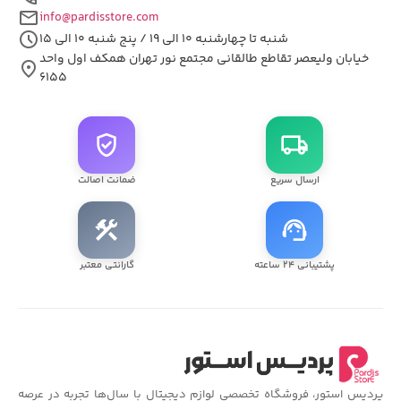
mail
info@pardisstore.com
schedule
شنبه تا چهارشنبه ۱۰ الی ۱۹ / پنج شنبه ۱۰ الی ۱۵
خیابان ولیعصر تقاطع طالقانی مجتمع نور تهران همکف اول واحد
location_on
۶۱۵۵
verified_user
local_shipping
ارسال سریع
ضمانت اصالت
construction
support_agent
پشتیبانی ۲۴ ساعته
گارانتی معتبر
پردیس استور، فروشگاه تخصصی لوازم دیجیتال با سال‌ها تجربه در عرصه