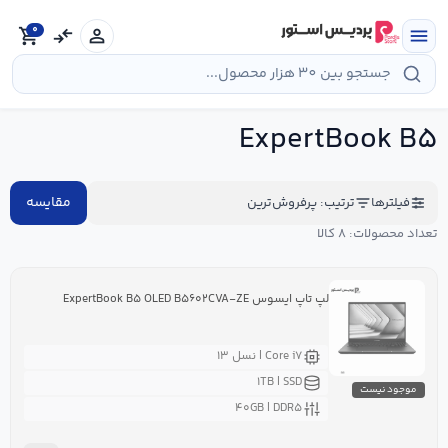
رش
ه
0
shopping_cart
compare_arrows
person
menu
حتوا
ExpertBook B۵
مقایسه
فیلترها
ترتیب: پرفروش‌ترین
تعداد محصولات: ۸ کالا
لپ تاپ ایسوس ExpertBook B۵ OLED B۵۶۰۲CVA-ZE
Core i۷ | نسل ۱۳
۱TB | SSD
موجود نیست
۴۰GB | DDR۵