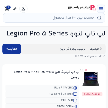
رش
ه
0
shopping_cart
compare_arrows
person
menu
حتوا
لپ تاپ لنوو Legion Pro ۵ Series
مقایسه
فیلترها
ترتیب: پرفروش‌ترین
تعداد محصولات: ۷۶ کالا
لپ تاپ گیمینگ لنوو Legion Pro ۵ ۱۶IAX۱۰-ZG ۲۷۵HX
(۲۰۲۵)
Ultra ۹ | ۲۷۵HX
RTX ۵۰۶۰ | GeForce
موجودی محدود
۲TB | SSD
۶۴GB | DDR۵