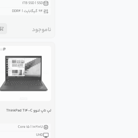
۱TB SSD | SSD
۶۴ گیگابایت | DDR۴
ناموجود
لپ تاپ لنوو ThinkPad T۱۴-C
Core i۵ | ۱۰۲۱۰U
UHD