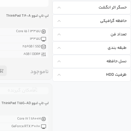
حسگر اثر انگشت
لپ تاپ لنوو ThinkPad T۱۶-A
حافظه گرافیکی
Core i۵ | ۱۳۳۵U
تعداد فن
۱۳۳۵U
۲۵۶GB | SSD
طبقه بندی
۸GB | DDR۴
نسل حافظه
ناموجود
ظرفیت HDD
لپ تاپ لنوو ThinkPad T۱۵G-AD
Core i۷ | ۱۱۸۰۰H
GeForce RTX ۳۰۸۰