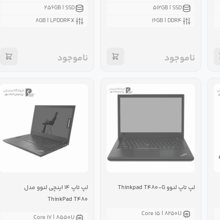
۲۵۶GB | SSD
۵۱۲GB | SSD
۸GB | LPDDR۴X
۱۶GB | DDR۴
ناموجود
ناموجود
لپ تاپ لنوو Thinkpad T۴۸۰-G
لپ تاپ ۱۴ اینچی لنوو مدل
ThinkPad T۴۸۰
Core i۵ | ۸۲۵۰U
Core i۷ | ۸۵۵۰U‌