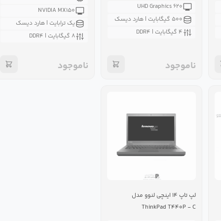
UHD Graphics ۶۲۰
NVIDIA MX۱۵۰
۵۰۰ گیگابایت | هارد دیسک
یک ترابایت | هارد دیسک
۴ گیگابایت | DDR۴
۸ گیگابایت | DDR۴
ناموجود
ناموجود
لپ تاپ ۱۴ اينچی لنوو مدل
ThinkPad T۴۴۰P - C