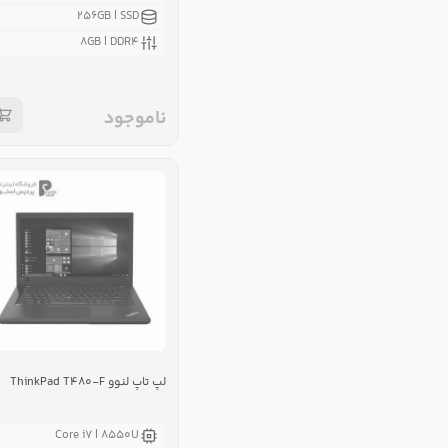
۲۵۶GB | SSD
۸GB | DDR۴
ناموجود
لپ تاپ لنوو ThinkPad T۴۸۰-F
Core i۷ | ۸۵۵۰U‌