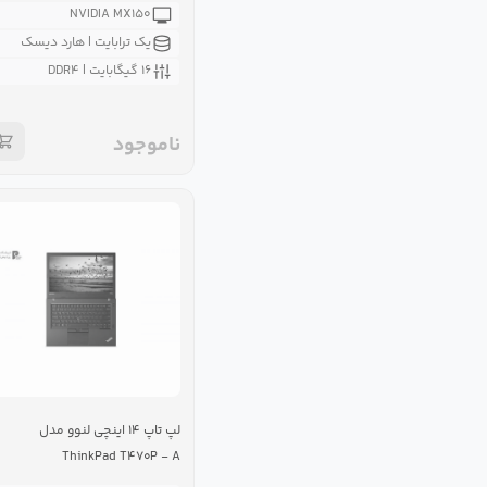
NVIDIA MX۱۵۰
یک ترابایت | هارد دیسک
۱۶ گیگابایت | DDR۴
ناموجود
لپ تاپ ۱۴ اینچی لنوو مدل
ThinkPad T۴۷۰P - A