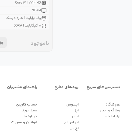
Core i۷ | ۷۷۰۰HQ
۹۴۰M
یک ترابایت | هارد دیسک
۸ گیگابایت | DDR۴
ناموجود
دسترسی‌های سریع
برندهای مطرح
راهنمای مشتریان
فروشگاه
ایسوس
حساب کاربری
وبلاگ و اخبار
اپل
سبد خرید
ارتباط با ما
ایسر
درباره ما
ام اس ای
قوانین و مقررات
اچ پی