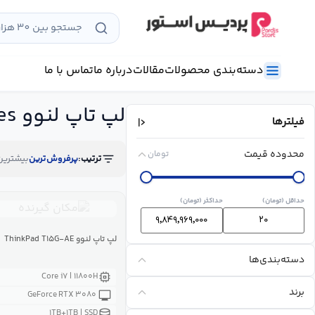
رش
ه
حتوا
دسته‌بندی محصولات
مقالات
درباره ما
تماس با ما
لپ تاپ لنوو ThinkPad T Series
فیلترها
محدوده قیمت
تومان
ترتیب:
پرفروش‌ترین
بیشترین
حداقل (تومان)
حداکثر (تومان)
لپ تاپ لنوو ThinkPad T۱۵G-AE
دسته‌بندی‌ها
Core i۷ | ۱۱۸۰۰H
برند
GeForce RTX ۳۰۸۰
۱TB+۱TB | SSD