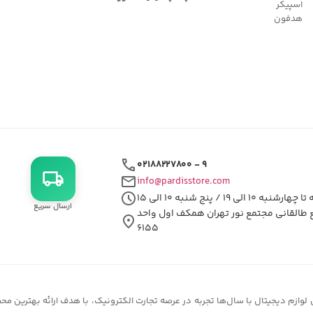
اسپیکر
هدفون
call
۰۲۱۸۸۲۲۷۸۰۰ - ۹
local_shipping
mail
info@pardisstore.com
schedule
شنبه ۱۰ الی ۱۹ / پنج شنبه ۱۰ الی ۱۵
ارسال سریع
ع طالقانی مجتمع نور تهران همکف اول واحد
location_on
۶۱۵۵
زم دیجیتال با سال‌ها تجربه در عرصه تجارت الکترونیک، با هدف ارائه بهترین محصو