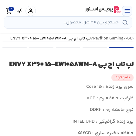
رش
0
ه
person
compare_arrows
shopping_cart
menu
حتوا
خانه
/
Pavilion Gaming
/
لپ تاپ اچ پی ENVY X۳۶۰ ۱۵-EW۱۰۵۸WM-A
لپ تاپ اچ پی ENVY X۳۶۰ ۱۵-EW۱۰۵۸WM-A
ناموجود
سری پردازنده : Core i۵
ظرفیت حافظه رم : ۸GB
نوع حافظه رم : DDR۴
پردازنده گرافیکی : INTEL UHD
حافظه ذخیره سازی : ۵۱۲GB