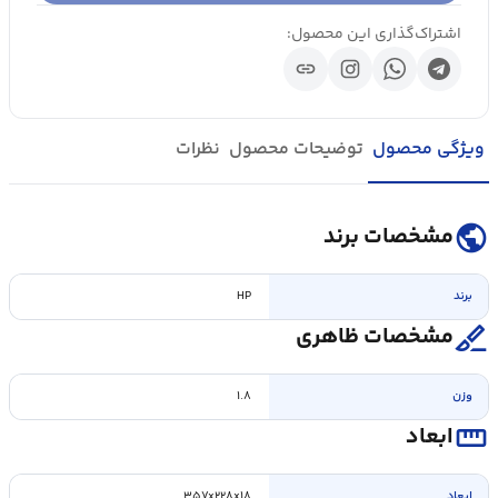
اشتراک‌گذاری این محصول:
link
ویژگی محصول
توضیحات محصول
نظرات
public
مشخصات برند
برند
HP
surgical
مشخصات ظاهری
وزن
۱.۸
straighten
ابعاد
ابعاد
۳۵۷x۲۲۸x۱۸