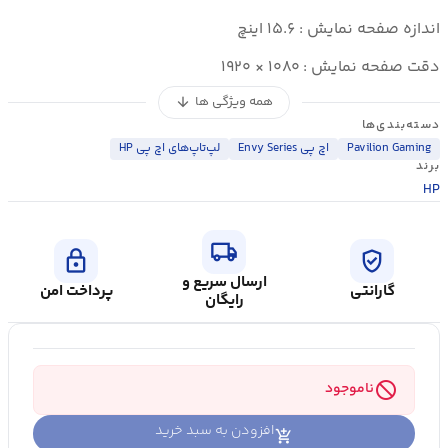
اندازه صفحه نمایش : ۱۵.۶ اینچ
دقت صفحه نمایش : ۱۰۸۰ × ۱۹۲۰
همه ویژگی ها
arrow_downward
دسته‌بندی‌ها
Pavilion Gaming
اچ پی Envy Series
لپ‌تاپ‌های اچ پی HP
برند
HP
local_shipping
lock
verified_user
ارسال سریع و
گارانتی
پرداخت امن
رایگان
block
ناموجود
افزودن به سبد خرید