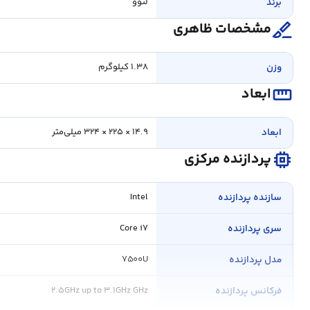
برند
لنوو
surgical
مشخصات ظاهری
وزن
۱.۳۸ کیلوگرم
straighten
ابعاد
ابعاد
۱۴.۹ × ۲۲۵ × ۳۲۴ میلی‌متر
memory
پردازنده مرکزی
سازنده پردازنده
Intel
سری پردازنده
Core i۷
مدل پردازنده
۷۵۰۰U
فرکانس پردازنده
۲.۵GHz up to ۳.۱GHz GHz