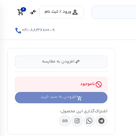
0
shopping_cart
compare_arrows
person
ورود / ثبت نام
call
۰۲۱-۸۸۲۲۷۸۰۰-۹
compare_arrows
افزودن به مقایسه
block
ناموجود
افزودن به سبد خرید
اشتراک‌گذاری این محصول:
link