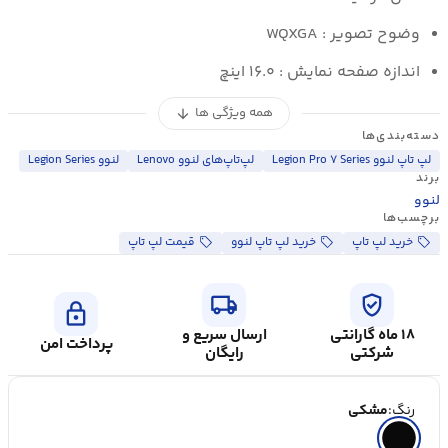
وضوح تصویر :
WQXGA
اندازه صفحه نمایش : ۱۶.۰ اینچ
همه ویژگی ها
arrow_downward
دسته‌بندی‌ها
لپ تاپ لنوو Legion Pro ۷ Series
لپ‌تاپ‌های لنوو Lenovo
لنوو Legion Series
برند
لنوو
برچسب‌ها
خرید لپ تاپ
خرید لپ تاپ لنوو
قیمت لپ تاپ
local_shipping
verified_user
lock
۱۸ ماه گارانتی
ارسال سریع و
پرداخت امن
شرکتی
رایگان
رنگ:
مشکی