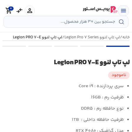
رش
0
ه
person
compare_arrows
shopping_cart
menu
حتوا
خانه
/
لپ تاپ لنوو Legion Pro ۷ Series
/
لپ تاپ لنوو Legion PRO ۷-E
لپ تاپ لنوو Legion PRO ۷-E
ناموجود
سری پردازنده :
Core i۹
ظرفیت رم :
۱۶GB
نوع حافظه رم : DDR۵
ظرفیت حافظه داخلی :
۱TB
مدل گرافیک :
RTX ۴۰۸۰