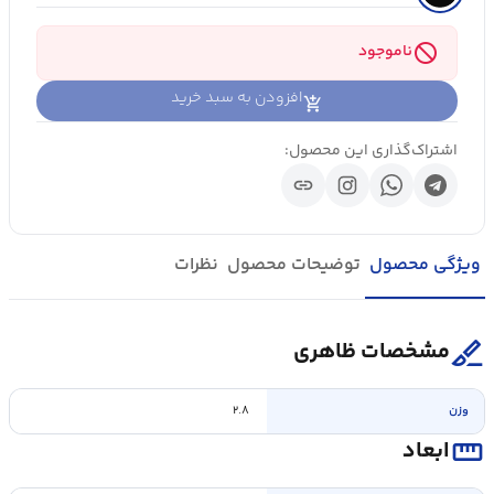
block
ناموجود
افزودن به سبد خرید
اشتراک‌گذاری این محصول:
link
ویژگی محصول
توضیحات محصول
نظرات
surgical
مشخصات ظاهری
وزن
۲.۸
straighten
ابعاد