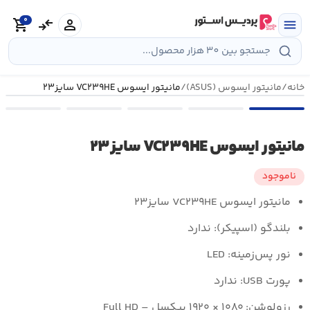
رش
0
ه
person
compare_arrows
shopping_cart
menu
حتوا
خانه
/
مانیتور ایسوس (ASUS)
/
مانیتور ایسوس VC۲۳۹HE سایز۲۳
مانیتور ایسوس VC۲۳۹HE سایز۲۳
ناموجود
مانیتور ایسوس VC۲۳۹HE سایز۲۳
بلندگو (اسپیکر): ندارد
نور پس‌زمینه: LED
پورت USB: ندارد
رزولوشن: ۱۰۸۰ × ۱۹۲۰ پیکسل – Full HD