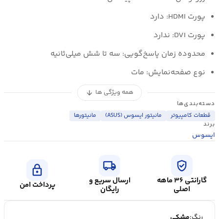
پورت HDMI: دارد
پورت DVI: ندارد
محدوده زمان پاسخ‌گویی: سه تا شش میلی‌ثانیه
نوع صفحه‌نمایش: مات
همه ویژگی ها
arrow_downward
دسته‌بندی‌ها
قطعات کامپیوتر
مانیتور ایسوس (ASUS)
مانیتورها
برند
ایسوس
local_shipping
verified_user
lock
گارانتی ۳۶ ماهه
ارسال سریع و
پرداخت امن
اصلی
رایگان
رنگ:
مشکی