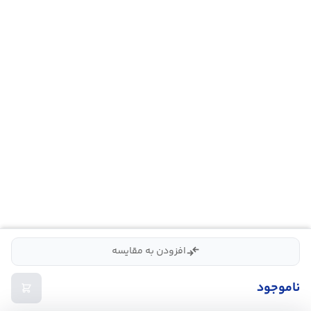
compare_arrows
افزودن به مقایسه
ناموجود