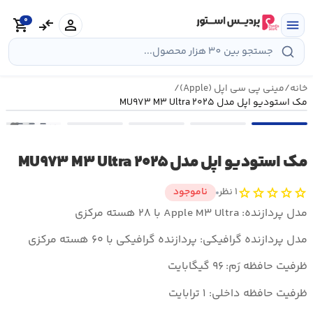
رش
0
ه
person
compare_arrows
shopping_cart
menu
حتوا
خانه
/
مینی پی سی اپل (Apple)
/
مک استودیو اپل مدل ۲۰۲۵ MU۹۷۳ M۳ Ultra
•••
مک استودیو اپل مدل ۲۰۲۵ MU۹۷۳ M۳ Ultra
star
star
star
star
star
۱ نظر
ناموجود
مدل پردازنده: Apple M۳ Ultra با ۲۸ هسته مرکزی
مدل پردازنده گرافیکی: پردازنده گرافیکی با ۶۰ هسته مرکزی
ظرفیت حافظه رَم: ۹۶ گیگابایت
ظرفیت حافظه داخلی: ۱ ترابایت