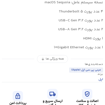
نسخه سیستم عامل: macOS Sequoia
۴ عدد پورت Thunderbolt ۵
۲ عدد پورت USB-C Gen ۳.۲
۲ عدد پورت USB-A Gen ۳.۲
۱ پورت HDMI
۱ عدد پورت ۱۰Gigabit Ethernet
همه ویژگی ها
arrow_downward
دسته‌بندی‌ها
مینی پی سی اپل (Apple)
برند
اپل
local_shipping
verified_user
lock
اصالت و سلامت
ارسال سریع و
پرداخت امن