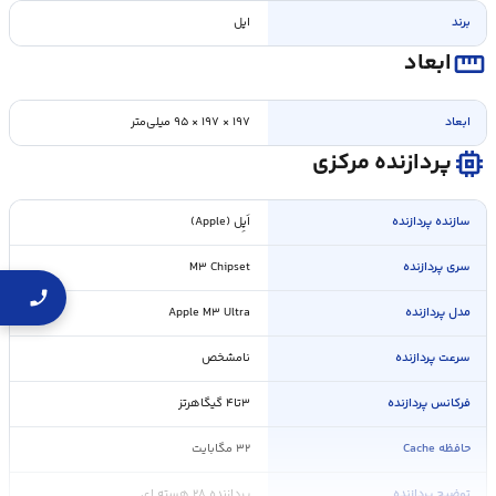
برند
اپل
straighten
ابعاد
ابعاد
۱۹۷ × ۱۹۷ × ۹۵ میلی‌متر
memory
پردازنده مرکزی
سازنده پردازنده
اَپِل (Apple)
سری پردازنده
M۳ Chipset
مدل پردازنده
Apple M۳ Ultra
سرعت پردازنده
نامشخص
فرکانس پردازنده
۳تا۴ گیگاهرتز
حافظه Cache
۳۲ مگابایت
توضیح پردازنده
پردازنده ۲۸ هسته ای