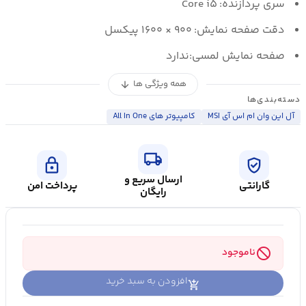
سری پردازنده:
Core i۵
دقت صفحه نمايش:
۹۰۰ × ۱۶۰۰ پيکسل
صفحه نمايش لمسی:ندارد
همه ویژگی ها
arrow_downward
دسته‌بندی‌ها
آل این وان ام اس آی MSI
کامپیوتر های All In One
local_shipping
lock
verified_user
ارسال سریع و
گارانتی
پرداخت امن
رایگان
block
ناموجود
افزودن به سبد خرید