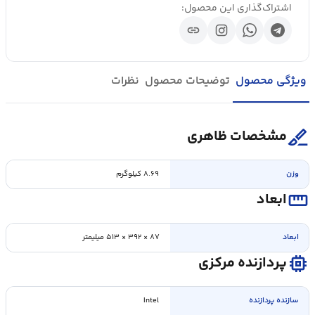
اشتراک‌گذاری این محصول:
link
ویژگی محصول
توضیحات محصول
نظرات
surgical
مشخصات ظاهری
وزن
۸.۶۹ کيلوگرم
straighten
ابعاد
ابعاد
۸۷ × ۳۹۲ × ۵۱۳ ميلیمتر
memory
پردازنده مرکزی
سازنده پردازنده
Intel