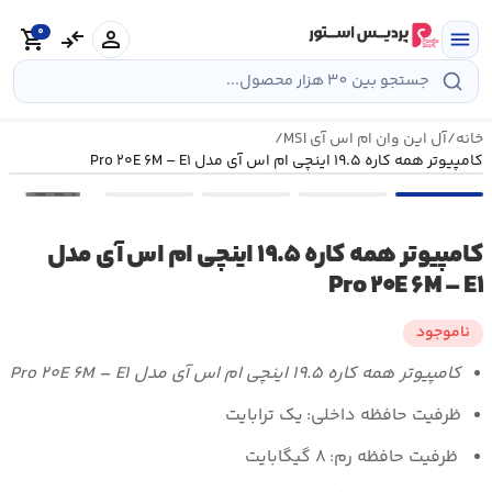
رش
0
ه
person
compare_arrows
shopping_cart
menu
حتوا
خانه
/
آل این وان ام اس آی MSI
/
کامپيوتر همه کاره ۱۹.۵ اينچی ام اس آی مدل Pro ۲۰E ۶M – E۱
•••
کامپيوتر همه کاره ۱۹.۵ اينچی ام اس آی مدل
Pro ۲۰E ۶M – E۱
ناموجود
کامپيوتر همه کاره ۱۹.۵ اينچی ام اس آی مدل Pro ۲۰E ۶M – E۱
ظرفيت حافظه داخلی:
يک ترابايت
ظرفيت حافظه رم:
۸ گيگابايت