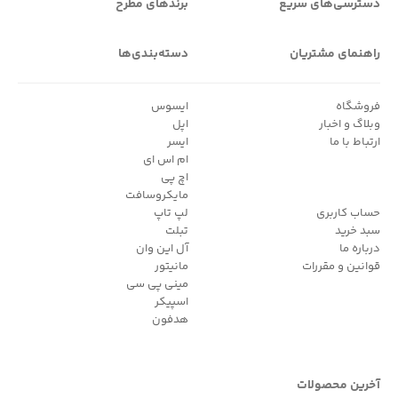
دسترسی‌های سریع
برندهای مطرح
راهنمای مشتریان
دسته‌بندی‌ها
فروشگاه
ایسوس
وبلاگ و اخبار
اپل
ارتباط با ما
ایسر
ام اس ای
اچ پی
مایکروسافت
حساب کاربری
لپ تاپ
سبد خرید
تبلت
درباره ما
آل این وان
قوانین و مقررات
مانیتور
مینی پی سی
اسپیکر
هدفون
آخرین محصولات