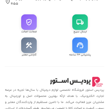
location_on
۶۱۵۵
verified_user
local_shipping
ارسال سریع
ضمانت اصالت
construction
support_agent
پشتیبانی ۲۴ ساعته
گارانتی معتبر
پردیس استور، فروشگاه تخصصی لوازم دیجیتال با سال‌ها تجربه در عرصه
تجارت الکترونیک، با هدف ارائه بهترین محصولات اصل و اورجینال به
مشتریان عزیز فعالیت می‌کند. ما با تامین مستقیم از واردکنندگان معتبر و
رسمی، کیفیت و اصالت کالا را تضمین می‌نماییم. طیف گسترده‌ای از لپ‌تاپ،