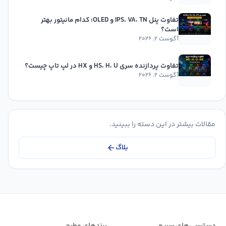
تفاوت پنل IPS، VA، TN و OLED؛ کدام مانیتور بهتر
است؟
آگوست ۲, ۲۰۲۶
تفاوت پردازنده سری HS، H، U و HX در لپ تاپ چیست؟
آگوست ۲, ۲۰۲۶
مقالات بیشتر در این دسته را ببینید.
بلاگ
arrow_back
دسترسی‌های سریع
برندهای مطرح