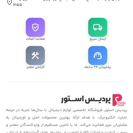
location_on
۶۱۵۵
verified_user
local_shipping
ارسال سریع
ضمانت اصالت
construction
support_agent
پشتیبانی ۲۴ ساعته
گارانتی معتبر
پردیس استور، فروشگاه تخصصی لوازم دیجیتال با سال‌ها تجربه در عرصه
تجارت الکترونیک، با هدف ارائه بهترین محصولات اصل و اورجینال به
مشتریان عزیز فعالیت می‌کند. ما با تامین مستقیم از واردکنندگان معتبر و
رسمی، کیفیت و اصالت کالا را تضمین می‌نماییم. طیف گسترده‌ای از لپ‌تاپ،