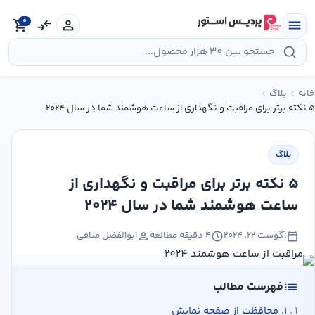
رش
0
ه
menu
person
compare_arrows
shopping_cart
حتوا
خانه
بلاگ
chevron_left
chevron_left
۵ نکته برتر برای مراقبت و نگهداری از ساعت هوشمند شما در سال ۲۰۲۴
بلاگ
۵ نکته برتر برای مراقبت و نگهداری از
ساعت هوشمند شما در سال ۲۰۲۴
person
schedule
calendar_today
آگوست ۲۲, ۲۰۲۴
۴ دقیقه مطالعه
ابوالفضل منافی
list
فهرست مطالب
۱. محافظت از صفحه نمایش