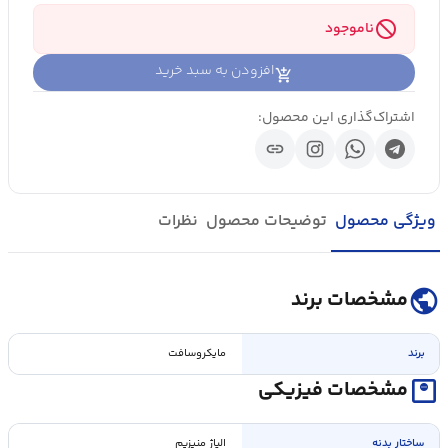
block
ناموجود
افزودن به سبد خرید
اشتراک‌گذاری این محصول:
link
ویژگی محصول
توضیحات محصول
نظرات
public
مشخصات برند
برند
مایکروسافت
monitor_weight
مشخصات فیزیکی
ساختار بدنه
الیاژ منیزیم