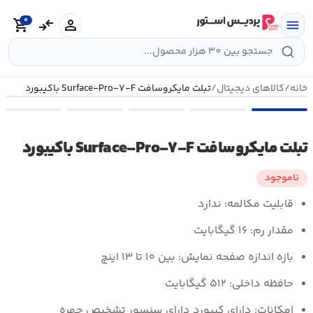
رش
0
ه
person
compare_arrows
shopping_cart
menu
حتوا
خانه
/
کالاهای دیجیتال
/
تبلت مایکروسافت Surface-Pro-۷-F باکیبورد
تبلت مایکروسافت Surface-Pro-۷-F باکیبورد
ناموجود
قابلیت مکالمه: ندارد
مقدار رم: ۱۶ گیگابایت
بازه اندازه صفحه نمایش: بین ۱۰ تا ۱۳ اینچ
حافظه داخلی: ۵۱۲ گیگابایت
امکانات: دارای کیبورد دارای سنسور تشخیص چهره