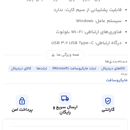
قابلیت پشتیبانی از سیم کارت: ندارد
سیستم عامل: Windows
فناوری‌های ارتباطی: Wi-Fi بلوتوث
درگاه ارتباطی: USB ۳.۰ USB Type-C
همه ویژگی ها
arrow_downward
دسته‌بندی‌ها
کالاهای دیجیتال
تبلت مایکروسافت (Microsoft)
تبلت‌ها
کالای ديجيتال
برند
مایکروسافت
local_shipping
lock
verified_user
ارسال سریع و
گارانتی
پرداخت امن
رایگان