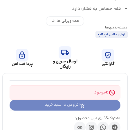
قلم حساس به فشار:
دارد
همه ویژگی ها
arrow_downward
دسته‌بندی‌ها
لوازم جانبی لپ تاپ
local_shipping
lock
verified_user
ارسال سریع و
گارانتی
پرداخت امن
رایگان
block
ناموجود
افزودن به سبد خرید
اشتراک‌گذاری این محصول:
link