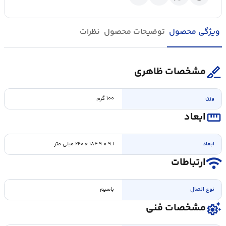
ویژگی محصول
توضیحات محصول
نظرات
surgical
مشخصات ظاهری
وزن
۱۰۰ گرم
straighten
ابعاد
ابعاد
۹.۱ × ۱۸۴.۹ × ۲۲۰ ميلی متر
wifi
ارتباطات
نوع اتصال
باسيم
settings_suggest
مشخصات فنی