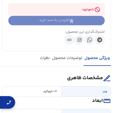
block
ناموجود
افزودن به سبد خرید
اشتراک‌گذاری این محصول:
link
ویژگی محصول
توضیحات محصول
نظرات
surgical
مشخصات ظاهری
وزن
۱.۳ کیلوگرم
straighten
ابعاد