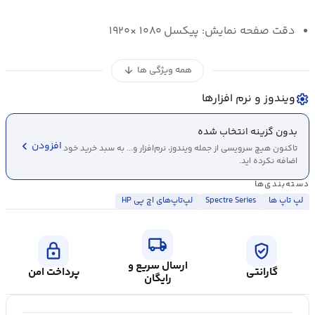
دقت صفحه نمایش: پیکسل ۱۰۸۰ ×۱۹۲۰
همه ویژگی ها
arrow_downward
ویندوز و نرم افزارها
settings
بدون گزینه انتخاب شده
chevron_left
افزودن
تاکنون هیچ سرویسی از جمله ویندوز، نرم‌افزار و... به سبد خرید خود
اضافه نکرده اید.
دسته‌بندی‌ها
لپ تاپ ها
Spectre Series
لپ‌تاپ‌های اچ پی HP
local_shipping
lock
verified_user
ارسال سریع و
گارانتی
پرداخت امن
رایگان