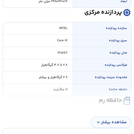
ابعاد
۲۹۸x۲۲۰x۱۷ میلی متر
memory
پردازنده مرکزی
سازنده پردازنده
INTEL
سری پردازنده
Core i۷
مدل پردازنده
۱۱۶۵G۷
فرکانس پردازنده
۲.۸ تا ۴.۷ گیگاهرتز
محدوده سرعت پردازنده
۲.۸ گیگاهرتز و بیشتر
حافظه Cache
۱۲ مگابایت
sd_card
حافظه رم
ظرفیت حافظه RAM
۱۶ گیگابایت
مشاهده بیشتر
expand_more
نوع حافظه RAM
DDR۴