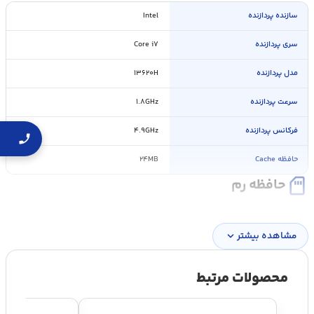
سازنده پردازنده
Intel
سری پردازنده
Core i۷
مدل پردازنده
۱۳۶۲۰H
سرعت پردازنده
۱.۸GHz
فرکانس پردازنده
۴.۹GHz
حافظه Cache
۲۴MB
sd_card
حافظه رم
ظرفیت حافظه RAM
۱۶GB
مشاهده بیشتر
expand_more
نوع حافظه RAM
DDR۴
محصولات مرتبط
سایر توضیحات رم
قابلیت ارتقاء Up to ۳۲GB
save
حافظه داخلی