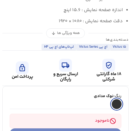
اندازه صفحه نمایش : ۱۵.۶ اینچ
دقت صفحه نمایش : ۱۰۸۰ × ۱۹۲۰
همه ویژگی ها
arrow_downward
دسته‌بندی‌ها
Victus ۱۵
اچ پی Victus Series
لپ‌تاپ‌های اچ پی HP
local_shipping
verified_user
lock
۱۸ ماه گارانتی
ارسال سریع و
پرداخت امن
شرکتی
رایگان
رنگ:
نوک مدادی
block
ناموجود