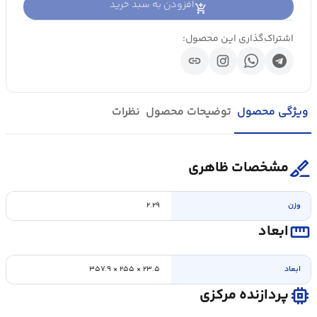
افزودن به سبد خرید
اشتراک‌گذاری این محصول:
link
ویژگی محصول
توضیحات محصول
نظرات
surgical
مشخصات ظاهری
وزن
۲.۲۹
straighten
ابعاد
ابعاد
۲۳.۵ × ۲۵۵ × ۳۵۷.۹
memory
پردازنده مرکزی