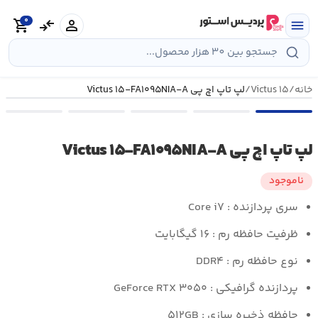
رش
0
ه
person
compare_arrows
shopping_cart
menu
حتوا
خانه
/
Victus ۱۵
/
لپ تاپ اچ پی Victus ۱۵-FA۱۰۹۵NIA-A
لپ تاپ اچ پی Victus ۱۵-FA۱۰۹۵NIA-A
ناموجود
سری پردازنده : Core i۷
ظرفیت حافظه رم : ۱۶ گیگابایت
نوع حافظه رم : DDR۴
پردازنده گرافیکی : GeForce RTX ۳۰۵۰
حافظه ذخیره سازی : ۵۱۲GB