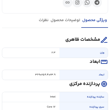
link
ویژگی محصول
توضیحات محصول
نظرات
surgical
مشخصات ظاهری
وزن
۲.۳
straighten
ابعاد
ابعاد
۳۶۹x۲۵۹.۴x۲۳.۹
memory
پردازنده مرکزی
سازنده پردازنده
Intel
سری پردازنده
Core i۷