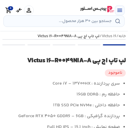
رش
0
ه
person
compare_arrows
shopping_cart
menu
حتوا
خانه
/
Victus ۱۶
/
لپ تاپ اچ پی Victus ۱۶-R۰۰۴۹NIA-A
لپ تاپ اچ پی Victus ۱۶-R۰۰۴۹NIA-A
ناموجود
سری پردازنده :
Core i۷ – ۱۳۷۰۰HX
حافظه رم :
۱۶GB DDR۵
حافظه داخلی :
۱TB SSD PCIe NVMe
پردازنده گرافیکی :
GeForce RTX ۴۰۵۰ GDDR۶ – ۶GB
صفحه نمایش :
Full HD IPS – ۱۶.۱ inch