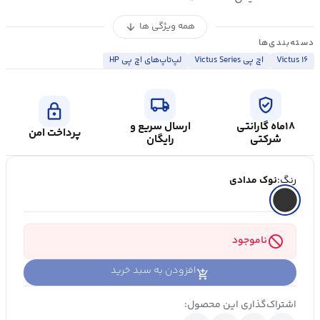
همه ویژگی ها
arrow_downward
دسته‌بندی‌ها
Victus ۱۶
اچ پی Victus Series
لپ‌تاپ‌های اچ پی HP
local_shipping
verified_user
lock
۱۸ماه گارانتی
ارسال سریع و
پرداخت امن
شرکتی
رایگان
رنگ:
نوک مدادی
block
ناموجود
افزودن به سبد خرید
اشتراک‌گذاری این محصول: