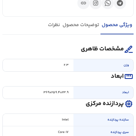
link
ویژگی محصول
توضیحات محصول
نظرات
surgical
مشخصات ظاهری
وزن
۲.۳
straighten
ابعاد
ابعاد
۳۶۹x۲۵۹.۴x۲۳.۹
memory
پردازنده مرکزی
سازنده پردازنده
Intel
سری پردازنده
Core i۷