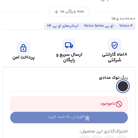
همه ویژگی ها
arrow_downward
دسته‌بندی‌ها
Victus ۱۶
اچ پی Victus Series
لپ‌تاپ‌های اچ پی HP
local_shipping
verified_user
lock
۱۸ماه گارانتی
ارسال سریع و
پرداخت امن
شرکتی
رایگان
رنگ:
نوک مدادی
block
ناموجود
افزودن به سبد خرید
اشتراک‌گذاری این محصول: