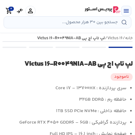
رش
0
ه
person
compare_arrows
shopping_cart
menu
حتوا
خانه
/
Victus ۱۶
/
لپ تاپ اچ پی Victus ۱۶-R۰۰۴۹NIA-AB
لپ تاپ اچ پی Victus ۱۶-R۰۰۴۹NIA-AB
ناموجود
سری پردازنده :
Core i۷ – ۱۳۷۰۰HX
حافظه رم :
۳۲GB DDR۵
حافظه داخلی :
۱TB SSD PCIe NVMe
پردازنده گرافیکی :
GeForce RTX ۴۰۵۰ GDDR۶ – ۶GB
صفحه نمایش :
Full HD IPS – ۱۶.۱ inch