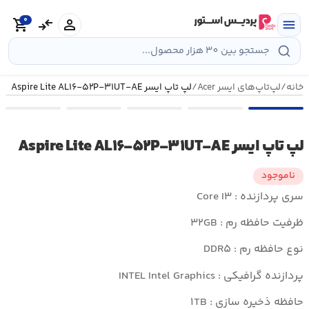
رش
0
ه
person
compare_arrows
shopping_cart
menu
حتوا
خانه
/
لپ‌تاپ‌های ایسر Acer
/
لپ تاپ ایسر Aspire Lite AL۱۶-۵۲P-۳۱UT-AE
لپ تاپ ایسر Aspire Lite AL۱۶-۵۲P-۳۱UT-AE
ناموجود
سری پردازنده : Core I۳
ظرفیت حافظه رم : ۳۲GB
نوع حافظه رم : DDR۵
پردازنده گرافیکی : INTEL Intel Graphics
حافظه ذخیره سازی : ۱TB