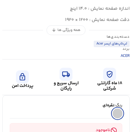
اندازه صفحه نمایش : ۱۴.۰ اینچ
دقت صفحه نمایش : ۱۲۰۰ × ۱۹۲۰
همه ویژگی ها
arrow_downward
دسته‌بندی‌ها
لپ‌تاپ‌های ایسر Acer
برند
ACER
local_shipping
verified_user
lock
۱۸ ماه گارانتی
ارسال سریع و
پرداخت امن
شرکتی
رایگان
رنگ:
نقره‌ای
block
ناموجود