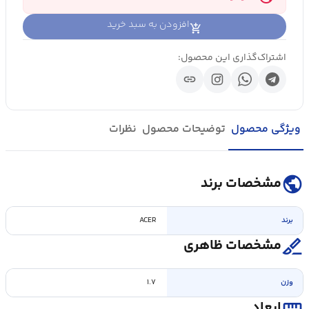
افزودن به سبد خرید
اشتراک‌گذاری این محصول:
link
ویژگی محصول
توضیحات محصول
نظرات
public
مشخصات برند
برند
ACER
surgical
مشخصات ظاهری
وزن
۱.۷
straighten
ابعاد