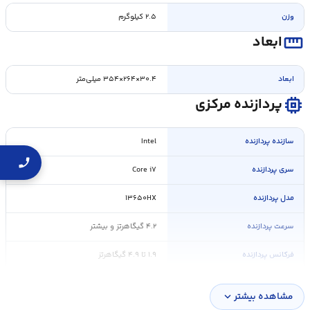
وزن
۲.۵ کیلوگرم
straighten
ابعاد
ابعاد
۳۰.۴×۲۶۴×۳۵۴ میلی‌متر
memory
پردازنده مرکزی
سازنده پردازنده
Intel
سری پردازنده
Core i۷
مدل پردازنده
۱۳۶۵۰HX
سرعت پردازنده
۴.۲ گیگاهرتز و بیشتر
فرکانس پردازنده
۱.۹ تا ۴.۹ گیگاهرتز
حافظه Cache
۲۴ مگابایت
مشاهده بیشتر
expand_more