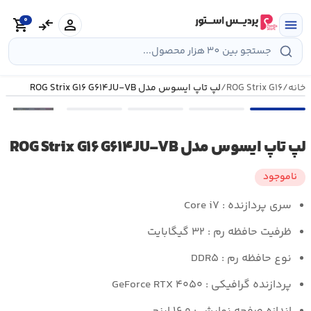
رش
0
ه
person
compare_arrows
shopping_cart
menu
حتوا
خانه
/
ROG Strix G۱۶
/
لپ تاپ ایسوس مدل ROG Strix G۱۶ G۶۱۴JU-VB
•••
لپ تاپ ایسوس مدل ROG Strix G۱۶ G۶۱۴JU-VB
ناموجود
سری پردازنده : Core i۷
ظرفیت حافظه رم : ۳۲ گیگابایت
نوع حافظه رم : DDR۵
پردازنده گرافیکی : GeForce RTX ۴۰۵۰