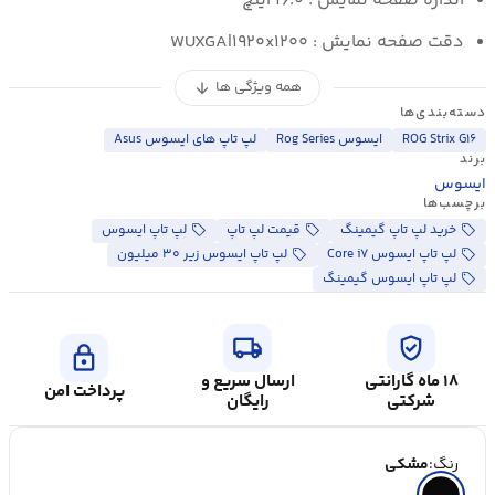
اندازه صفحه نمایش : ۱۶.۰ اینچ
دقت صفحه نمایش : WUXGA|۱۹۲۰x۱۲۰۰
همه ویژگی ها
arrow_downward
دسته‌بندی‌ها
ROG Strix G۱۶
ایسوس Rog Series
لپ تاپ های ایسوس Asus
برند
ایسوس
برچسب‌ها
خرید لپ تاپ گیمینگ
قیمت لپ تاپ
لپ تاپ ایسوس
لپ تاپ ایسوس Core i۷
لپ تاپ ایسوس زیر ۳۰ میلیون
لپ تاپ ایسوس گیمینگ
local_shipping
verified_user
lock
۱۸ ماه گارانتی
ارسال سریع و
پرداخت امن
شرکتی
رایگان
رنگ:
مشکی