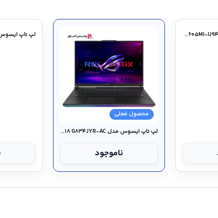
نسل ۱۴ اینتل / ۲۴ هسته (۸ هسته Performance و ۱۶ Efficient) / ۳۲ رشته / دارای پردازنده گرافیکی یکپارچه Iris Xe ا
محصول فعلی
لپ تاپ ایسوس مدل ROG Zephyrus G۱۶ GU۶۰۵MI-U۹۴۰۷۰
لپ تاپ ایسوس مدل ROG Strix SCAR ۱۸ G۸۳۴JYR-AC
ناموجود
ن