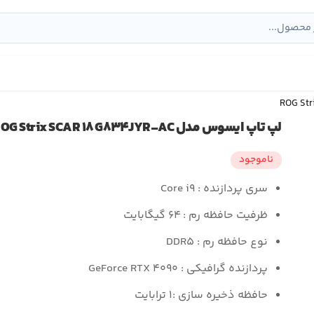
لپ تاپ ایسوس مدل ROG Strix SCAR ۱۸ G۸۳۴JYR-AC
ناموجود
سری پردازنده : Core i۹
ظرفیت حافظه رم : ۶۴ گیگابایت
نوع حافظه رم : DDR۵
پردازنده گرافیکی : GeForce RTX ۴۰۹۰
حافظه ذخیره سازی :۱ ترابایت