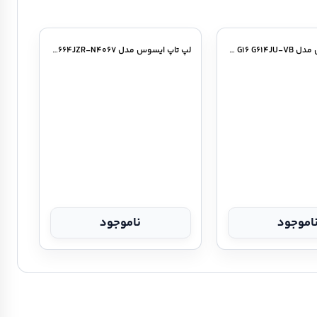
ینتل /
لپ تاپ ایسوس مدل ROG Strix G۱۶ G۶۱۴JU-VB
لپ تاپ ایسوس مدل ROG Strix G۱۶ GL۶۶۴JZR-N۴۰۶۷
اموجود
ناموجود