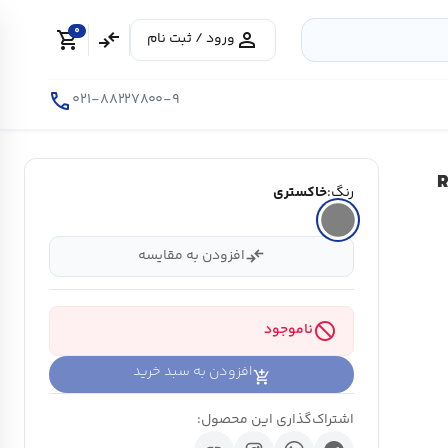
0
shopping_cart
compare_arrows
person
ورود / ثبت نام
call
۰۲۱-۸۸۲۲۷۸۰۰-۹
رنگ:
خاکستری
compare_arrows
افزودن به مقایسه
block
ناموجود
افزودن به سبد خرید
اشتراک‌گذاری این محصول: